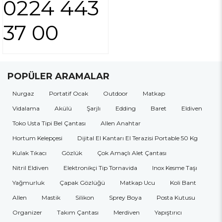
0224 443
37 00
POPÜLER ARAMALAR
Nurgaz
Portatif Ocak
Outdoor
Matkap
Vidalama
Akülü
Şarjlı
Edding
Baret
Eldiven
Toko Usta Tipi Bel Çantası
Allen Anahtar
Hortum Kelepçesi
Dijital El Kantarı El Terazisi Portable 50 Kg
Kulak Tıkacı
Gözlük
Çok Amaçlı Alet Çantası
Nitril Eldiven
Elektronikçi Tip Tornavida
Inox Kesme Taşı
Yağmurluk
Çapak Gözlüğü
Matkap Ucu
Koli Bant
Allen
Mastik
Silikon
Sprey Boya
Posta Kutusu
Organizer
Takım Çantası
Merdiven
Yapıştırıcı