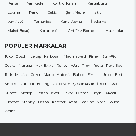
Pense
Yan Keski
Kontrol Kalemi
Kargaburun
Lokma
Panç
Çekiç
Şerit Metre
Isıtıcı
Vantilatör
Tornavida
Kanal Açma
İlaçlama
Maket Bıçağı
Kompresör
Antifiriz Bomesi
Matkaplar
POPÜLER MARKALAR
Toko
Bosch
İzeltaş
Karbosan
Magmaweld
Fimer
Sun-Fix
Osaka
Nurgaz
Max-Extra
Roney
Wert
Troy
Retta
Port-Bag
Tork
Makita
Gezer
Mano
Autokit
Bahco
Einhell
Unior
Best
Knipex
Duracell
Edding
Catpower
Çekomastik
İlkom
Üso
Kumtel
Medop
Hassan Dekor
Dekor
Dremel
Beybi
Akçalı
Lüdecke
Stanley
Despa
Karcher
Atlas
Starline
Nora
Soudal
Weller