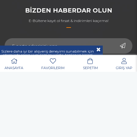
BİZDEN HABERDAR OLUN
E-Bültene kayıt ol fırsat & indirimleri kaçırma!
Sizlere daha iyi bir alışveriş deneyimi sunabilmek için
sitemizde çerez uygulaması vardır, toplanan kişisel
verileriniz
KVKK & GİZLİLİK VE GÜVENLİK
açıklamamızda belirtilen amaçlar ve yöntemlerle
mevzuatına uygun olarak kullanılacaktır.
ANASAYFA
FAVORİLERİM
SEPETİM
GİRİŞ YAP
TOKGÖZLER
MÜŞTERİ HİZMETLERİ
KATEGORİLER
ÖDEME