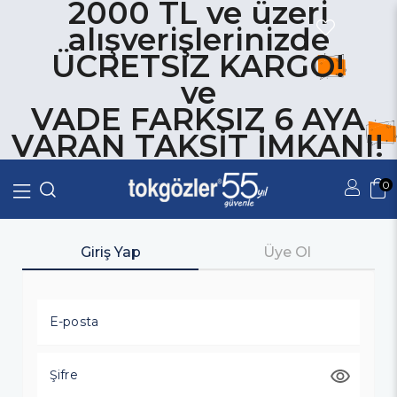
2000 TL ve üzeri
alışverişlerinizde
ÜCRETSİZ KARGO!
ve
VADE FARKSIZ 6 AYA
VARAN TAKSİT İMKANI!
0
Üye Girişi
Üye Ol
Giriş Yap
Üye Ol
E-posta
Şifre