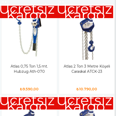
Ücretsiz
Ücretsiz
Kargo
Kargo
Atlas 0,75 Ton 1,5 mt.
Atlas 2 Ton 3 Metre Köşeli
Hubzug Ath-070
Caraskal ATCK-23
₺9.590,00
₺10.790,00
Ücretsiz
Ücretsiz
Kargo
Kargo