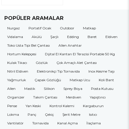
POPÜLER ARAMALAR
Nurgaz
Portatif Ocak
Outdoor
Matkap
Vidalama
Akülü
Şarjlı
Edding
Baret
Eldiven
Toko Usta Tipi Bel Çantası
Allen Anahtar
Hortum Kelepçesi
Dijital El Kantarı El Terazisi Portable 50 Kg
Kulak Tıkacı
Gözlük
Çok Amaçlı Alet Çantası
Nitril Eldiven
Elektronikçi Tip Tornavida
Inox Kesme Taşı
Yağmurluk
Çapak Gözlüğü
Matkap Ucu
Koli Bant
Allen
Mastik
Silikon
Sprey Boya
Posta Kutusu
Organizer
Takım Çantası
Merdiven
Yapıştırıcı
Pense
Yan Keski
Kontrol Kalemi
Kargaburun
Lokma
Panç
Çekiç
Şerit Metre
Isıtıcı
Vantilatör
Tornavida
Kanal Açma
İlaçlama