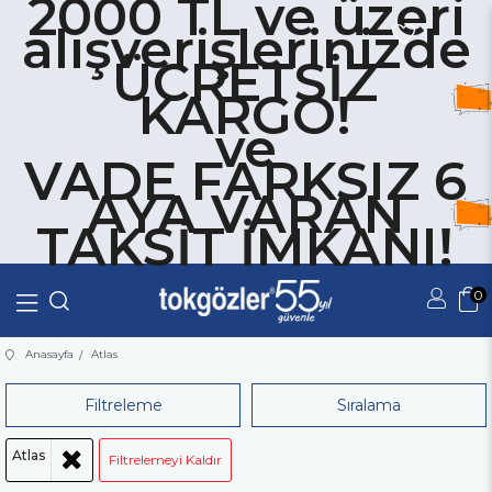
2000 TL ve üzeri
alışverişlerinizde
ÜCRETSİZ
KARGO!
ve
VADE FARKSIZ 6
AYA VARAN
TAKSİT İMKANI!
0
Üye Girişi
Üye Ol
Anasayfa
Atlas
Filtreleme
Sıralama
Atlas
Filtrelemeyi Kaldır