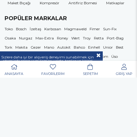
Maket Bıçağı
Kompresör
Antifiriz Bomesi
Matkaplar
POPÜLER MARKALAR
Toko
Bosch
İzeltaş
Karbosan
Magmaweld
Fimer
Sun-Fix
Osaka
Nurgaz
Max-Extra
Roney
Wert
Troy
Retta
Port-Bag
Tork
Makita
Gezer
Mano
Autokit
Bahco
Einhell
Unior
Best
Knipex
Duracell
Edding
Catpower
Çekomastik
İlkom
Üso
Sizlere daha iyi bir alışveriş deneyimi sunabilmek için
sitemizde çerez uygulaması vardır, toplanan kişisel
verileriniz
KVKK & GİZLİLİK VE GÜVENLİK
Kumtel
Medop
Hassan Dekor
Dekor
Dremel
Beybi
Akçalı
açıklamamızda belirtilen amaçlar ve yöntemlerle
mevzuatına uygun olarak kullanılacaktır.
ANASAYFA
FAVORİLERİM
SEPETİM
GİRİŞ YAP
Lüdecke
Stanley
Despa
Karcher
Atlas
Starline
Nora
Soudal
Weller
BİZDEN HABERDAR OLUN
E-Bültene kayıt ol fırsat & indirimleri kaçırma!