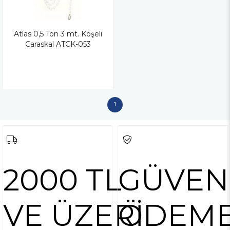
Atlas 0,5 Ton 3 mt. Köşeli
Caraskal ATCK-053
1
2000 TL
GÜVEN
VE ÜZERİ
ÖDEM