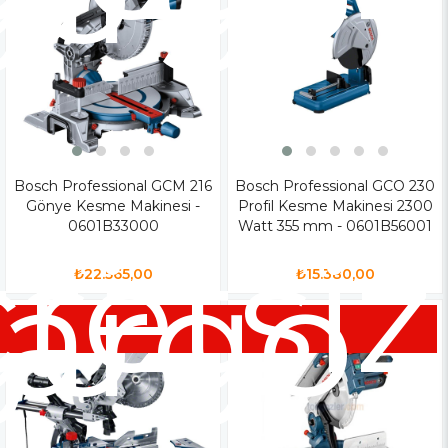
Bosch Professional GCM 216
Bosch Professional GCO 230
Gönye Kesme Makinesi -
Profil Kesme Makinesi 2300
0601B33000
Watt 355 mm - 0601B56001
siz
retsiz
go
argo
₺22.565,00
₺15.380,00