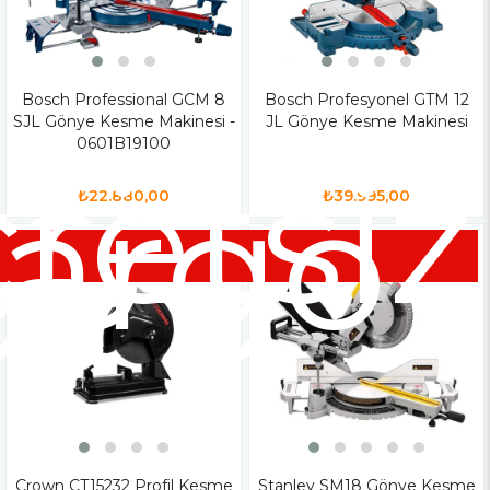
Bosch Professional GCM 8
Bosch Profesyonel GTM 12
SJL Gönye Kesme Makinesi -
JL Gönye Kesme Makinesi
0601B19100
siz
retsiz
go
argo
₺22.880,00
₺39.995,00
Crown CT15232 Profil Kesme
Stanley SM18 Gönye Kesme