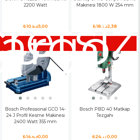
2200 Watt
Makinesi 1800 W 254 mm
siz
retsiz
go
argo
₺10.865,00
₺18.752,38
Bosch Professional GCO 14-
Bosch PBD 40 Matkap
24 J Profil Kesme Makinesi
Tezgahı
2400 Watt 355 mm
₺14.490,00
₺24.170,00