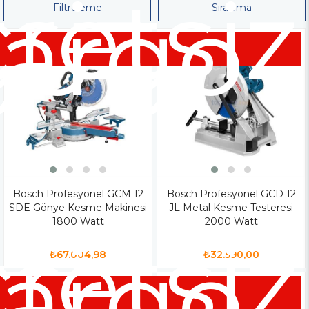
siz
retsiz
go
argo
Filtreleme
Sıralama
Bosch Profesyonel GCM 12
Bosch Profesyonel GCD 12
SDE Gönye Kesme Makinesi
JL Metal Kesme Testeresi
1800 Watt
2000 Watt
siz
retsiz
go
argo
₺67.004,98
₺32.590,00