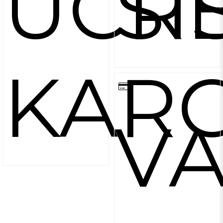
ÜCRE
Sİ
KARG
V