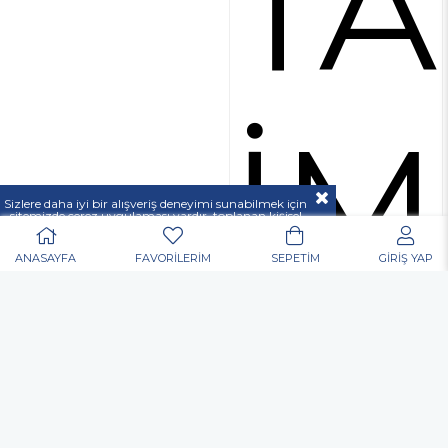
TA
İM
Sizlere daha iyi bir alışveriş deneyimi sunabilmek için
sitemizde çerez uygulaması vardır, toplanan kişisel
verileriniz
KVKK & GİZLİLİK VE GÜVENLİK
açıklamamızda belirtilen amaçlar ve yöntemlerle
mevzuatına uygun olarak kullanılacaktır.
ANASAYFA
FAVORİLERİM
SEPETİM
GİRİŞ YAP