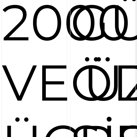
2000
GÜ
VE Ü
Ö