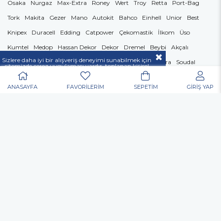
Osaka
Nurgaz
Max-Extra
Roney
Wert
Troy
Retta
Port-Bag
Tork
Makita
Gezer
Mano
Autokit
Bahco
Einhell
Unior
Best
Knipex
Duracell
Edding
Catpower
Çekomastik
İlkom
Üso
Kumtel
Medop
Hassan Dekor
Dekor
Dremel
Beybi
Akçalı
Sizlere daha iyi bir alışveriş deneyimi sunabilmek için
Lüdecke
Stanley
Despa
Karcher
Atlas
Starline
Nora
Soudal
sitemizde çerez uygulaması vardır, toplanan kişisel
verileriniz
KVKK & GİZLİLİK VE GÜVENLİK
Weller
açıklamamızda belirtilen amaçlar ve yöntemlerle
mevzuatına uygun olarak kullanılacaktır.
ANASAYFA
FAVORİLERİM
SEPETİM
GİRİŞ YAP
BİZDEN HABERDAR OLUN
E-Bültene kayıt ol fırsat & indirimleri kaçırma!