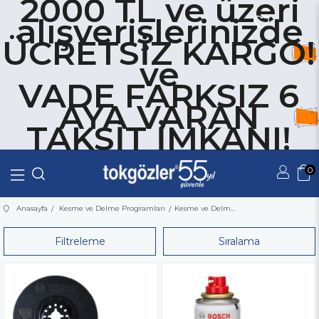
2000 TL ve üzeri
alışverişlerinizde
ÜCRETSİZ KARGO!
ve
VADE FARKSIZ 6
AYA VARAN
TAKSİT İMKANI!
0
Üye Girişi
Üye Ol
Anasayfa
Kesme ve Delme Programları
Kesme ve Delme Programları Aksesuarları ve Setleri
Filtreleme
Sıralama