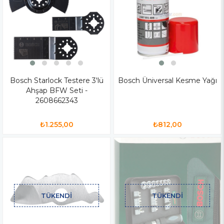
Bosch Starlock Testere 3'lü
Bosch Üniversal Kesme Yağı
Ahşap BFW Seti -
2608662343
₺1.255,00
₺812,00
TÜKENDI
TÜKENDI