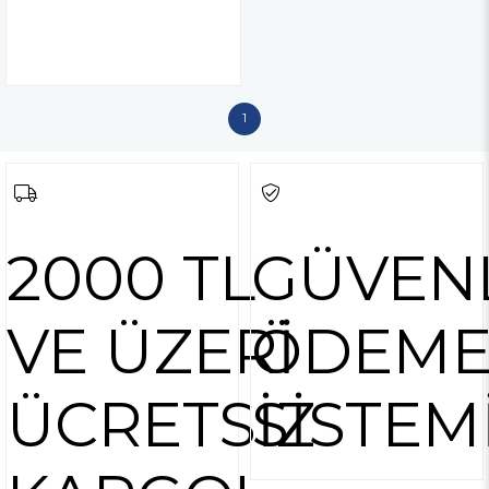
1
2000 TL
GÜVEN
VE ÜZERİ
ÖDEM
ÜCRETSİZ
SİSTEM