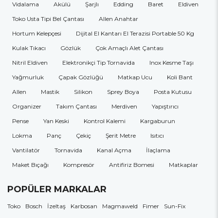
Vidalama
Akülü
Şarjlı
Edding
Baret
Eldiven
Toko Usta Tipi Bel Çantası
Allen Anahtar
Hortum Kelepçesi
Dijital El Kantarı El Terazisi Portable 50 Kg
Kulak Tıkacı
Gözlük
Çok Amaçlı Alet Çantası
Nitril Eldiven
Elektronikçi Tip Tornavida
Inox Kesme Taşı
Yağmurluk
Çapak Gözlüğü
Matkap Ucu
Koli Bant
Allen
Mastik
Silikon
Sprey Boya
Posta Kutusu
Organizer
Takım Çantası
Merdiven
Yapıştırıcı
Pense
Yan Keski
Kontrol Kalemi
Kargaburun
Lokma
Panç
Çekiç
Şerit Metre
Isıtıcı
Vantilatör
Tornavida
Kanal Açma
İlaçlama
Maket Bıçağı
Kompresör
Antifiriz Bomesi
Matkaplar
POPÜLER MARKALAR
Toko
Bosch
İzeltaş
Karbosan
Magmaweld
Fimer
Sun-Fix