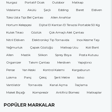
Nurgaz
Portatif Ocak
Outdoor
Matkap
Vidalama
Akülü
Şarjlı
Edding
Baret
Eldiven
Toko Usta Tipi Bel Çantası
Allen Anahtar
Hortum Kelepçesi
Dijital El Kantarı El Terazisi Portable 50 Kg
Kulak Tıkacı
Gözlük
Çok Amaçlı Alet Çantası
Nitril Eldiven
Elektronikçi Tip Tornavida
Inox Kesme Taşı
Yağmurluk
Çapak Gözlüğü
Matkap Ucu
Koli Bant
Allen
Mastik
Silikon
Sprey Boya
Posta Kutusu
Organizer
Takım Çantası
Merdiven
Yapıştırıcı
Pense
Yan Keski
Kontrol Kalemi
Kargaburun
Lokma
Panç
Çekiç
Şerit Metre
Isıtıcı
Vantilatör
Tornavida
Kanal Açma
İlaçlama
Maket Bıçağı
Kompresör
Antifiriz Bomesi
Matkaplar
POPÜLER MARKALAR