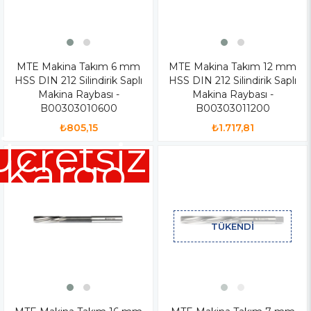
MTE Makina Takım 6 mm
MTE Makina Takım 12 mm
HSS DIN 212 Silindirik Saplı
HSS DIN 212 Silindirik Saplı
Makina Raybası -
Makina Raybası -
B00303010600
B00303011200
₺805,15
₺1.717,81
Ücretsiz
Kargo
TÜKENDI