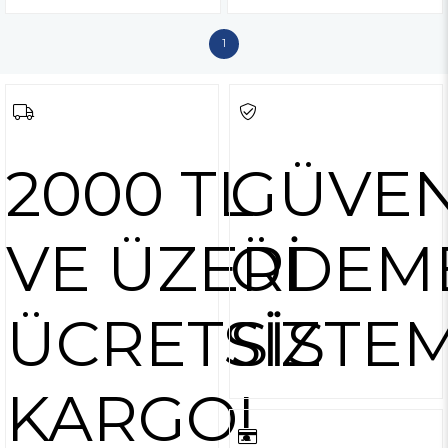
1
2000 TL
GÜVEN
VE ÜZERİ
ÖDEM
ÜCRETSİZ
SİSTEM
KARGO!