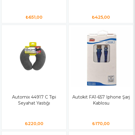
₺651,00
₺425,00
Automix 44917 C Tipi
Autokit FA1-657 Iphone Şarj
Seyahat Yastığı
Kablosu
₺220,00
₺170,00