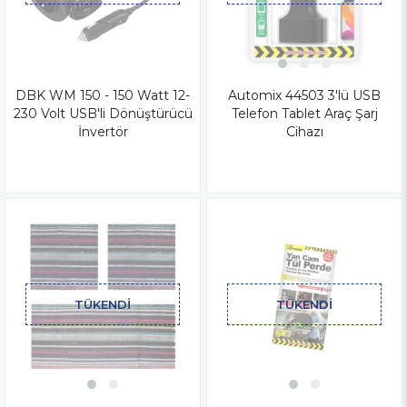
DBK WM 150 - 150 Watt 12-
Automix 44503 3'lü USB
230 Volt USB'li Dönüştürücü
Telefon Tablet Araç Şarj
İnvertör
Cihazı
TÜKENDI
TÜKENDI