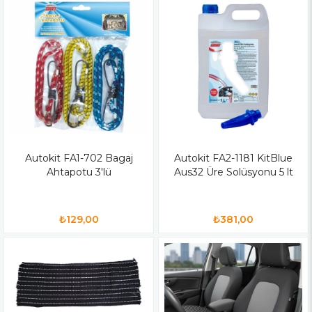
Autokit FA1-702 Bagaj
Autokit FA2-1181 KitBlue
Ahtapotu 3'lü
Aus32 Üre Solüsyonu 5 lt
₺129,00
₺381,00