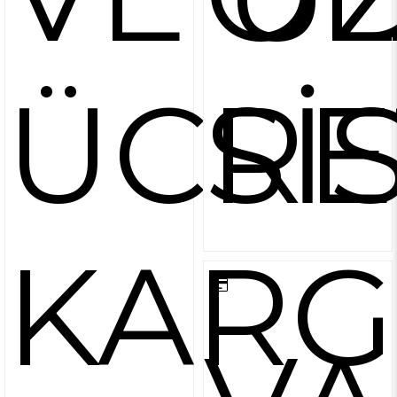
ÜCRE
Sİ
KARG