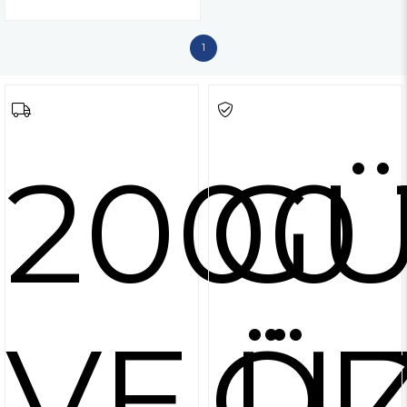
1
2000 
GÜ
VE Ü
Ö