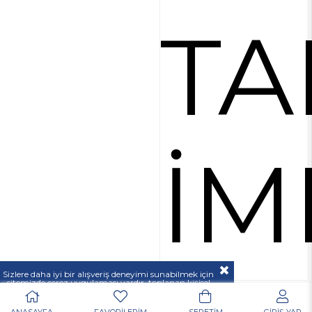
TA
İM
Sizlere daha iyi bir alışveriş deneyimi sunabilmek için
sitemizde çerez uygulaması vardır, toplanan kişisel
verileriniz
KVKK & GİZLİLİK VE GÜVENLİK
açıklamamızda belirtilen amaçlar ve yöntemlerle
mevzuatına uygun olarak kullanılacaktır.