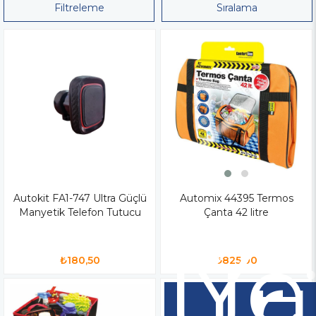
Filtreleme
Sıralama
Autokit FA1-747 Ultra Güçlü
Automix 44395 Termos
Manyetik Telefon Tutucu
Çanta 42 litre
Ye
Ür
₺180,50
₺825,00