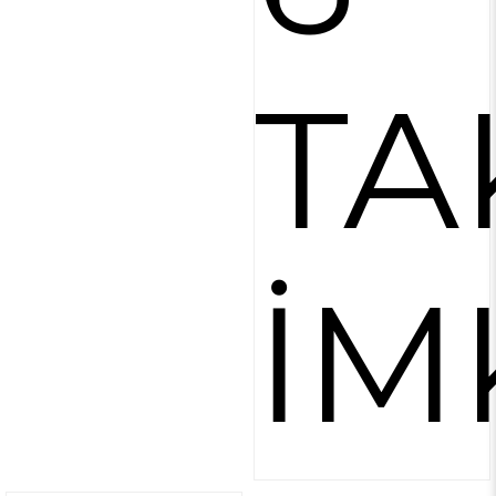
TA
İM