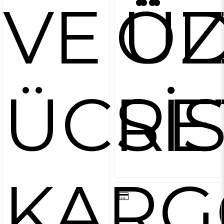
VE ÜZ
Ö
ÜCRE
Sİ
KARG