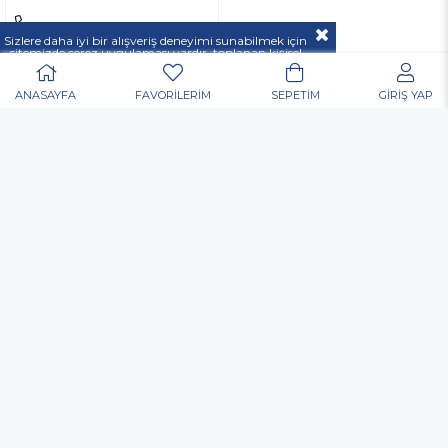
Sizlere daha iyi bir alışveriş deneyimi sunabilmek için
sitemizde çerez uygulaması vardır, toplanan kişisel
verileriniz
KVKK & GİZLİLİK VE GÜVENLİK
TELE
açıklamamızda belirtilen amaçlar ve yöntemlerle
mevzuatına uygun olarak kullanılacaktır.
ANASAYFA
FAVORİLERİM
SEPETİM
GİRİŞ YAP
DEST