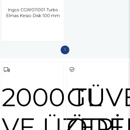
İngco CGW011001 Turbo
Elmas Kesici Disk 100 mm
1
2000 TL
GÜV
VE ÜZERİ
ÖDE