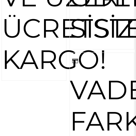
ÜCRETSİZ
SİST
KARGO!
VAD
FARK