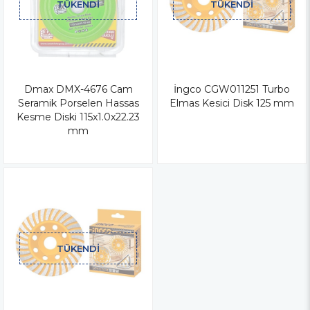
TÜKENDI
TÜKENDI
Dmax DMX-4676 Cam
İngco CGW011251 Turbo
Seramik Porselen Hassas
Elmas Kesici Disk 125 mm
Kesme Diski 115x1.0x22.23
mm
TÜKENDI