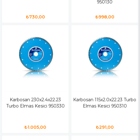
950130
₺730,00
₺998,00
Karbosan 230x2.4x22.23
Karbosan 115x2.0x22.23 Turbo
Turbo Elmas Kesici 950330
Elmas Kesici 950310
₺1.005,00
₺291,00