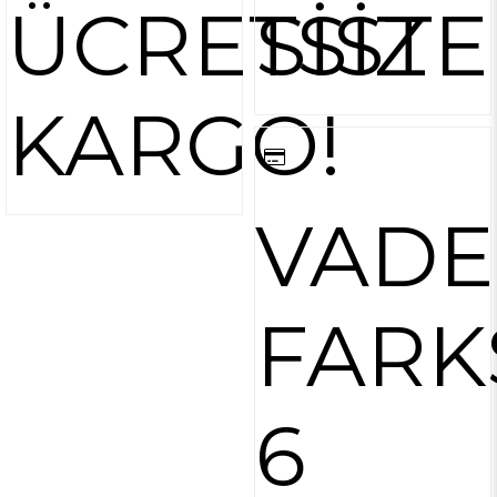
ÜCRETSİZ
SİST
KARGO!
VADE
FARK
6