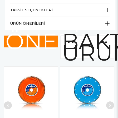
TAKSIT SEÇENEKLERI
ÜRÜN ÖNERILERI
ÖNERİLE
BAKT
ÜRÜ