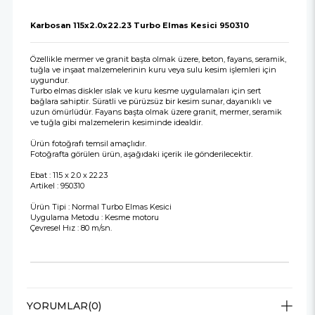
Karbosan 115x2.0x22.23 Turbo Elmas Kesici 950310
Özellikle mermer ve granit başta olmak üzere, beton, fayans, seramik,
tuğla ve inşaat malzemelerinin kuru veya sulu kesim işlemleri için
uygundur.
Turbo elmas diskler ıslak ve kuru kesme uygulamaları için sert
bağlara sahiptir. Süratli ve pürüzsüz bir kesim sunar, dayanıklı ve
uzun ömürlüdür. Fayans başta olmak üzere granit, mermer, seramik
ve tuğla gibi malzemelerin kesiminde idealdir.
Ürün fotoğrafı temsil amaçlıdır.
Fotoğrafta görülen ürün, aşağıdaki içerik ile gönderilecektir.
Ebat : 115 x 2.0 x 22.23
Artikel : 950310
Ürün Tipi : Normal Turbo Elmas Kesici
Uygulama Metodu : Kesme motoru
Çevresel Hız : 80 m/sn.
YORUMLAR
(0)