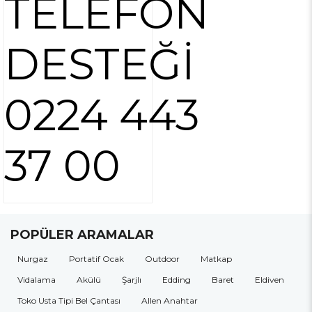
TELEFON
DESTEĞİ
0224 443
37 00
POPÜLER ARAMALAR
Nurgaz
Portatif Ocak
Outdoor
Matkap
Vidalama
Akülü
Şarjlı
Edding
Baret
Eldiven
Toko Usta Tipi Bel Çantası
Allen Anahtar