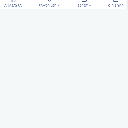
açıklamamızda belirtilen amaçlar ve yöntemlerle
Knipex
Duracell
Edding
Catpower
Çekomastik
İlkom
Üso
mevzuatına uygun olarak kullanılacaktır.
ANASAYFA
FAVORİLERİM
SEPETİM
GİRİŞ YAP
Kumtel
Medop
Hassan Dekor
Dekor
Dremel
Beybi
Akçalı
Lüdecke
Stanley
Despa
Karcher
Atlas
Starline
Nora
Soudal
Weller
BİZDEN HABERDAR OLUN
E-Bültene kayıt ol fırsat & indirimleri kaçırma!