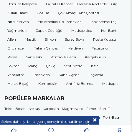
Hortum Kelepçesi
Dijital El Kantarı El Terazisi Portable 50 Kg
Kulak Tıkacı
Gözlük
Çok Amaçlı Alet Çantası
Nitril Eldiven
Elektronikçi Tip Tornavida
Inox Kesme Taşı
Yağmurluk
Çapak Gözlüğü
Matkap Ucu
Koli Bant
Allen
Mastik
Silikon
Sprey Boya
Posta Kutusu
Organizer
Takım Çantası
Merdiven
Yapıştırıcı
Pense
Yan Keski
Kontrol Kalemi
Kargaburun
Lokma
Panç
Çekiç
Şerit Metre
Isıtıcı
Vantilatör
Tornavida
Kanal Açma
İlaçlama
Maket Bıçağı
Kompresör
Antifiriz Bomesi
Matkaplar
POPÜLER MARKALAR
Toko
Bosch
İzeltaş
Karbosan
Magmaweld
Fimer
Sun-Fix
Osaka
Nurgaz
Max-Extra
Roney
Wert
Troy
Retta
Port-Bag
Sizlere daha iyi bir alışveriş deneyimi sunabilmek için
sitemizde çerez uygulaması vardır, toplanan kişisel
Tork
Makita
Gezer
Mano
Autokit
Bahco
Einhell
Unior
Best
verileriniz
KVKK & GİZLİLİK VE GÜVENLİK