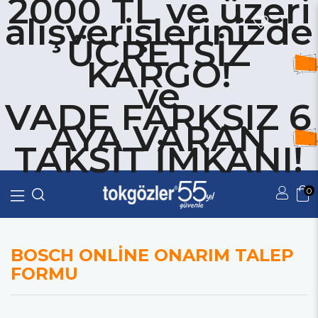
2000 TL ve üzeri
alışverişlerinizde
ÜCRETSİZ
KARGO!
ve
VADE FARKSIZ 6
AYA VARAN
TAKSİT İMKANI!
0
Üye Girişi
Üye Ol
BOSCH ONLİNE ONARIM TALEP
FORMU