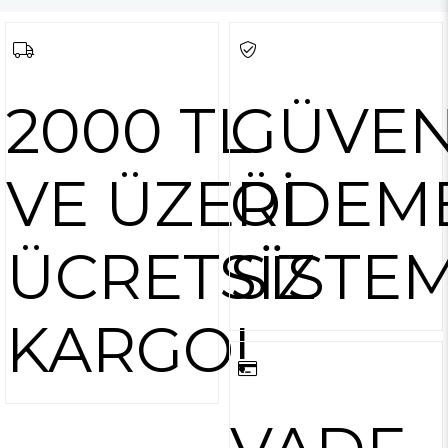
2000 TL
GÜVEN
VE ÜZERİ
ÖDEM
ÜCRETSİZ
SİSTEM
KARGO!