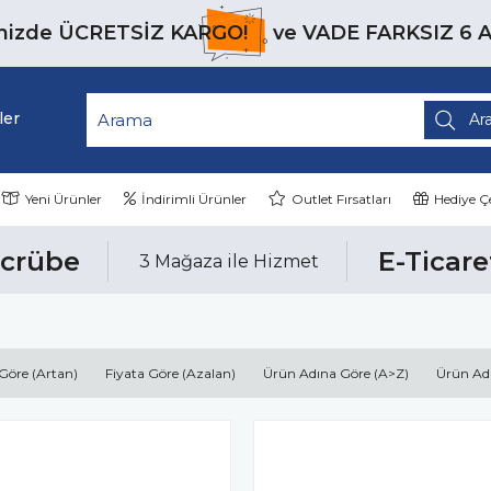
inizde
ÜCRETSİZ KARGO!
ve
VADE FARKSIZ 6 
ler
Yeni Ürünler
İndirimli Ürünler
Outlet Fırsatları
Hediye Çe
ecrübe
E-Ticare
3 Mağaza ile Hizmet
 Göre (Artan)
Fiyata Göre (Azalan)
Ürün Adına Göre (A>Z)
Ürün Ad