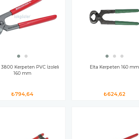
ş 3800 Kerpeten PVC İzoleli
Elta Kerpeten 160 m
160 mm
₺794,64
₺624,62