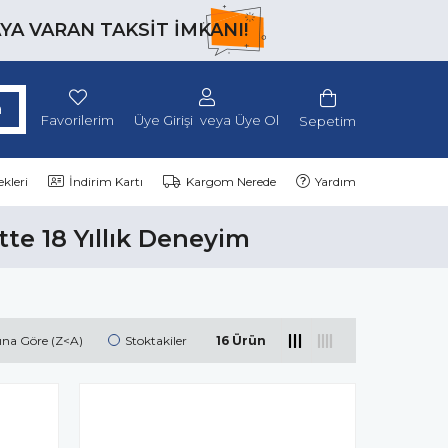
AYA VARAN TAKSİT İMKANI!
Favorilerim
Üye Girişi
Üye Ol
Sepetim
kleri
İndirim Kartı
Kargom Nerede
Yardım
tte 18 Yıllık Deneyim
ına Göre (Z<A)
Stoktakiler
16 Ürün