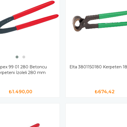
ipex 99 01 280 Betoncu
Elta 3801150180 Kerpeten 
rpeteni İzoleli 280 mm
₺1.490,00
₺674,42