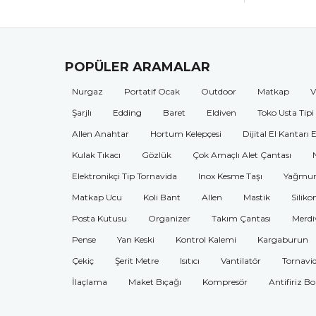
POPÜLER ARAMALAR
Nurgaz
Portatif Ocak
Outdoor
Matkap
V
Şarjlı
Edding
Baret
Eldiven
Toko Usta Tipi
Allen Anahtar
Hortum Kelepçesi
Dijital El Kantarı 
Kulak Tıkacı
Gözlük
Çok Amaçlı Alet Çantası
Elektronikçi Tip Tornavida
Inox Kesme Taşı
Yağmur
Matkap Ucu
Koli Bant
Allen
Mastik
Siliko
Posta Kutusu
Organizer
Takım Çantası
Merdi
Pense
Yan Keski
Kontrol Kalemi
Kargaburun
Çekiç
Şerit Metre
Isıtıcı
Vantilatör
Tornavi
İlaçlama
Maket Bıçağı
Kompresör
Antifiriz B