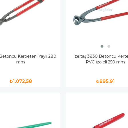
İzeltaş 3830 Betoncu Kert
 Betoncu Kerpeteni Yaylı 280
PVC İzoleli 250 mm
mm
₺895,91
₺1.072,58