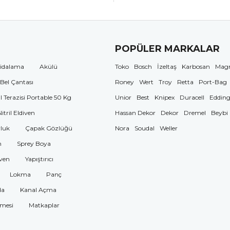
POPÜLER MARKALAR
idalama
Akülü
Toko
Bosch
İzeltaş
Karbosan
Mag
 Bel Çantası
Roney
Wert
Troy
Retta
Port-Bag
El Terazisi Portable 50 Kg
Unior
Best
Knipex
Duracell
Eddin
Nitril Eldiven
Hassan Dekor
Dekor
Dremel
Beybi
luk
Çapak Gözlüğü
Nora
Soudal
Weller
n
Sprey Boya
ven
Yapıştırıcı
Lokma
Panç
da
Kanal Açma
omesi
Matkaplar