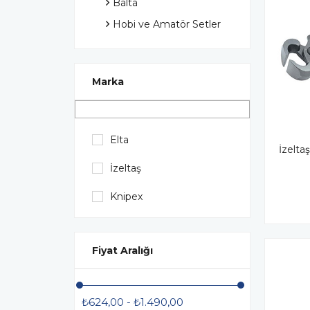
Balta
Hobi ve Amatör Setler
Perçin Tabancası ve Perçin
Ekipmanları
Çektirmeler
Marka
Maket Bıçaklar
Demir Kesme Makasları ve
Sac Makasları
Elta
İzelta
Keskiler ve Zımbalar
İzeltaş
Takım Dolapları
Knipex
Demir Bükme Sökme
Kesme ve Etriye Kıvırma
Kolları
Fiyat Aralığı
₺624,00 - ₺1.490,00