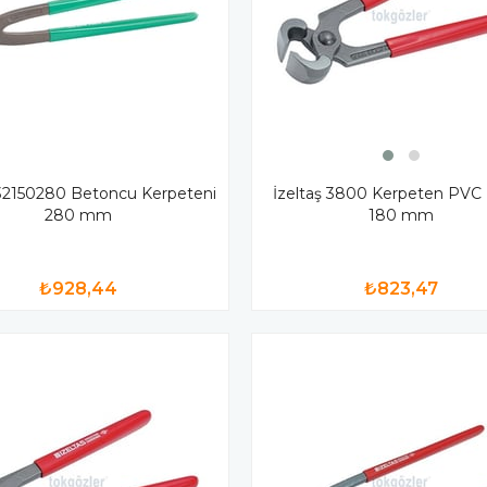
İzeltaş 3800 Kerpeten PVC İ
32150280 Betoncu Kerpeteni
180 mm
280 mm
₺823,47
₺928,44