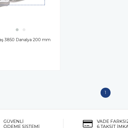
taş 3850 Danalya 200 mm
1
GÜVENLİ
VADE FARKSI
ÖDEME SİSTEMİ
6 TAKSİT İMK