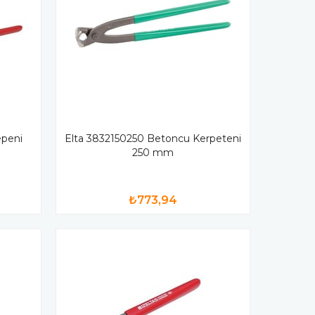
epeni
Elta 3832150250 Betoncu Kerpeteni
250 mm
₺773,94