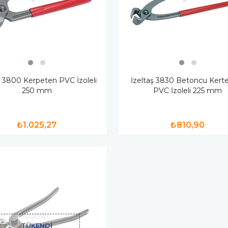
ş 3800 Kerpeten PVC İzoleli
İzeltaş 3830 Betoncu Kert
250 mm
PVC İzoleli 225 mm
₺1.025,27
₺810,90
TÜKENDI