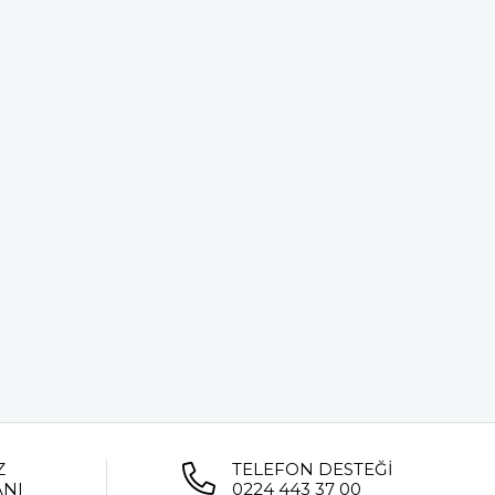
Z
TELEFON DESTEĞİ
ANI
0224 443 37 00