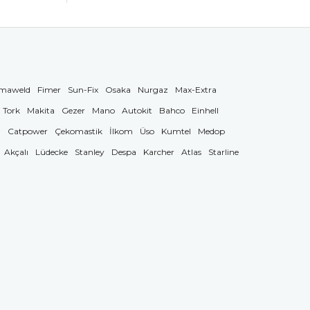
maweld
Fimer
Sun-Fix
Osaka
Nurgaz
Max-Extra
Tork
Makita
Gezer
Mano
Autokit
Bahco
Einhell
g
Catpower
Çekomastik
İlkom
Üso
Kumtel
Medop
Akçalı
Lüdecke
Stanley
Despa
Karcher
Atlas
Starline