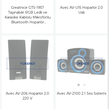
Greatnice GTS-1957
Avec AV-U15 Hoparlör 2.0
Taşınabilir RGB Ledli ve
Usb
Karaoke Kablolu Mikrofonlu
Bluetooth Hoparlör
FM/SD/BT/USB/TF
TÜKENDI
TÜKENDI
Avec AV-206 Hoparlör 2.0
Avec AV-2100 2.1 Ses Sistemi
220 V