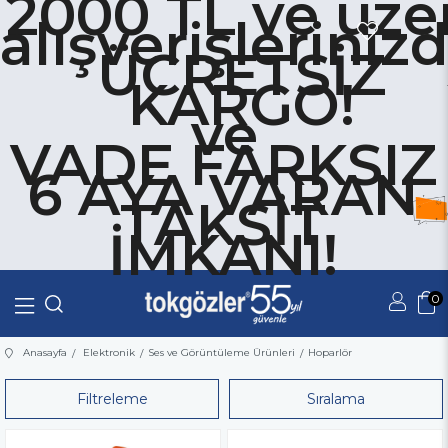
2000 TL ve üze
alışverişleriniz
ÜCRETSİZ
KARGO!
ve
VADE FARKSIZ
6 AYA VARAN
TAKSİT
İMKANI!
0
Üye Girişi
Üye Ol
Anasayfa
Elektronik
Ses ve Görüntüleme Ürünleri
Hoparlör
Filtreleme
Sıralama