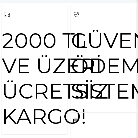
2000 TL
GÜVE
VE ÜZERİ
ÖDE
ÜCRETSİZ
SİSTE
KARGO!