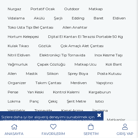
Nurgaz
Portatif Ocak
Outdoor
Matkap
Vidalama
Akülü
Şarjlı
Edding
Baret
Eldiven
Toko Usta Tipi Bel Çantası
Allen Anahtar
Hortum Kelepçesi
Dijital El Kantarı El Terazisi Portable 50 Kg
Kulak Tıkacı
Gözlük
Çok Amaçlı Alet Çantası
Nitril Eldiven
Elektronikçi Tip Tornavida
Inox Kesme Taşı
Yağmurluk
Çapak Gözlüğü
Matkap Ucu
Koli Bant
Allen
Mastik
Silikon
Sprey Boya
Posta Kutusu
Organizer
Takım Çantası
Merdiven
Yapıştırıcı
Pense
Yan Keski
Kontrol Kalemi
Kargaburun
Lokma
Panç
Çekiç
Şerit Metre
Isıtıcı
Vantilatör
Tornavida
Kanal Açma
İlaçlama
Sizlere daha iyi bir alışveriş deneyimi sunabilmek için
Maket Bıçağı
Kompresör
Antifiriz Bomesi
Matkaplar
sitemizde çerez uygulaması vardır, toplanan kişisel
verileriniz
KVKK & GİZLİLİK VE GÜVENLİK
açıklamamızda belirtilen amaçlar ve yöntemlerle
mevzuatına uygun olarak kullanılacaktır.
ANASAYFA
FAVORİLERİM
SEPETİM
GİRİŞ YAP
POPÜLER MARKALAR