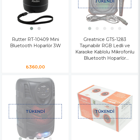
TÜKENDI
Rutter RT-10409 Mini
Greatnice GTS-1283
Bluetooth Hoparlör 3W
Taşınabilir RGB Ledli ve
Karaoke Kablolu Mikrofonlu
Bluetooth Hoparlör
FM/SD/BT/USB/TF
₺360,00
TÜKENDI
TÜKENDI