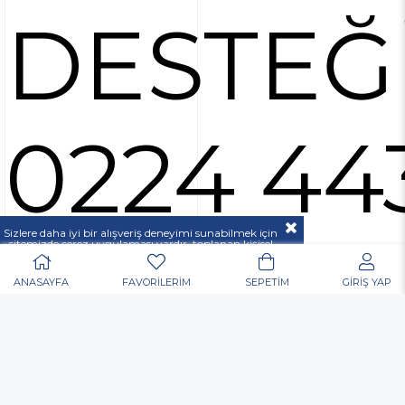
DESTEĞ
0224 44
Sizlere daha iyi bir alışveriş deneyimi sunabilmek için
37 00
sitemizde çerez uygulaması vardır, toplanan kişisel
verileriniz
KVKK & GİZLİLİK VE GÜVENLİK
açıklamamızda belirtilen amaçlar ve yöntemlerle
mevzuatına uygun olarak kullanılacaktır.
ANASAYFA
FAVORİLERİM
SEPETİM
GİRİŞ YAP
POPÜLER ARAMALAR