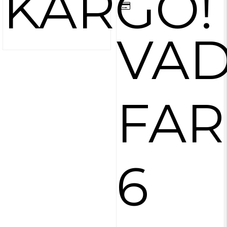
KARGO!
VA
FAR
6