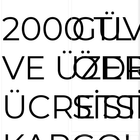
2000 TL
GÜV
VE ÜZER
ÖD
ÜCRETS
SİS