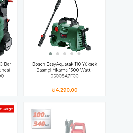
0 Bar
Bosch EasyAquatak 110 Yüksek
inesi
Basınçlı Yıkama 1300 Watt -
00
06008A7F00
₺4.290,00
iz Kargo