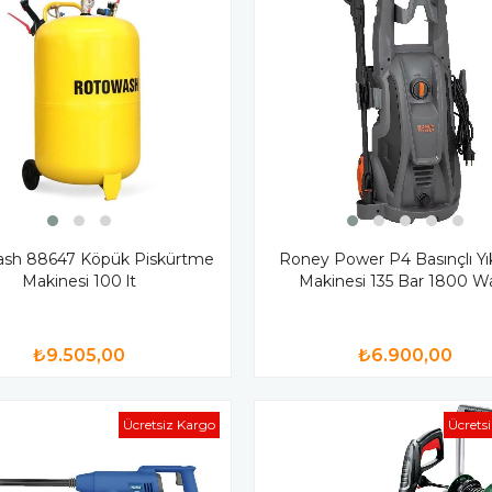
sh 88647 Köpük Piskürtme
Roney Power P4 Basınçlı Y
Makinesi 100 lt
Makinesi 135 Bar 1800 W
₺9.505,00
₺6.900,00
Ücretsiz Kargo
Ücrets