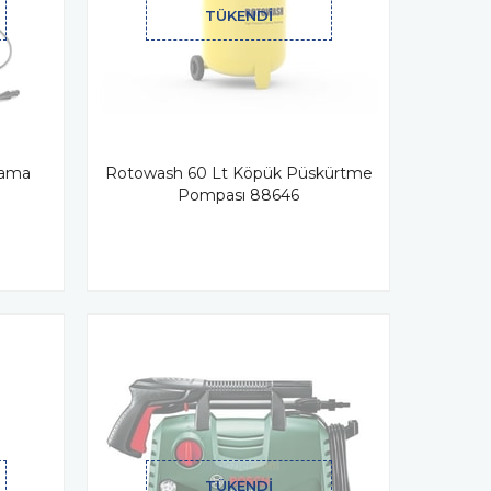
TÜKENDI
kama
Rotowash 60 Lt Köpük Püskürtme
Pompası 88646
TÜKENDI