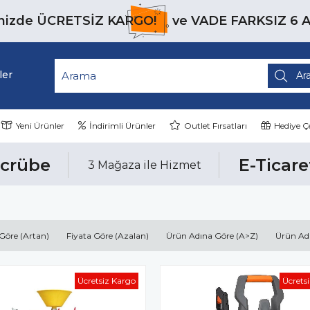
inizde
ÜCRETSİZ KARGO!
ve
VADE FARKSIZ 6 
ler
Yeni Ürünler
İndirimli Ürünler
Outlet Fırsatları
Hediye Çe
ecrübe
E-Ticare
3 Mağaza ile Hizmet
 Göre (Artan)
Fiyata Göre (Azalan)
Ürün Adına Göre (A>Z)
Ürün Ad
Ücretsiz Kargo
Ücrets