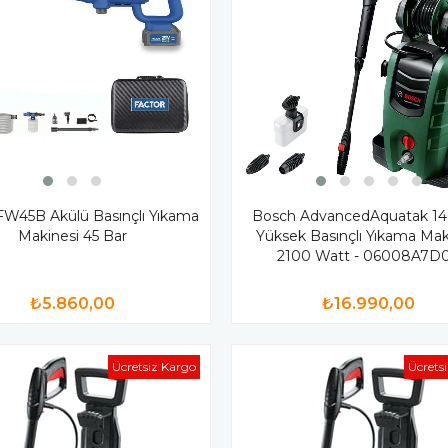
FW45B Akülü Basınçlı Yıkama
Bosch AdvancedAquatak 14
Makinesi 45 Bar
Yüksek Basınçlı Yıkama Mak
2100 Watt - 06008A7D
₺5.860,00
₺16.990,00
Ücretsiz Kargo
Ücrets