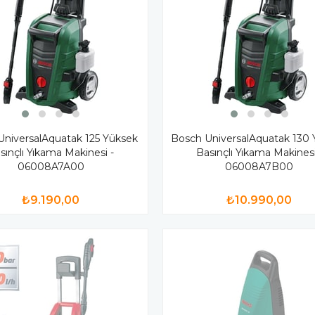
UniversalAquatak 125 Yüksek
Bosch UniversalAquatak 130
sınçlı Yıkama Makinesi -
Basınçlı Yıkama Makinesi
06008A7A00
06008A7B00
₺9.190,00
₺10.990,00