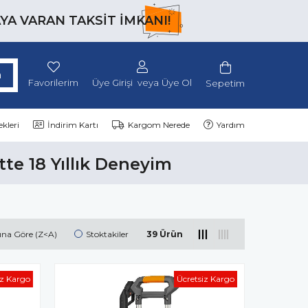
AYA VARAN TAKSİT İMKANI!
Favorilerim
Üye Girişi
Üye Ol
Sepetim
kleri
İndirim Kartı
Kargom Nerede
Yardım
tte 18 Yıllık Deneyim
ına Göre (Z<A)
Stoktakiler
39 Ürün
iz Kargo
Ücretsiz Kargo