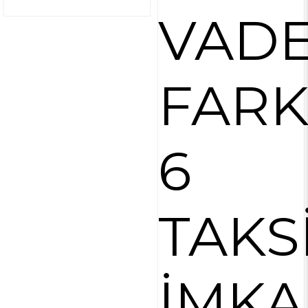
VAD
FARK
6
TAKS
İMKA