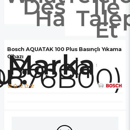
Destek
İle
Hattı
Tale
Et
Bosch AQUATAK 100 Plus Basınçlı Yıkama
Marka
Bosch
Cihazı
0876B00)
: