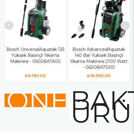
Bosch UniversalAquatak 125
Bosch AdvancedAquatak
Yüksek Basınçlı Yıkama
140 Bar Yüksek Basınçlı
Makinesi - 06008A7A00
Yıkama Makinesi 2100 Watt
- 06008A7D00
₺9.190,00
₺16.990,00
ÖNERİLE
BAKT
ÜRÜ