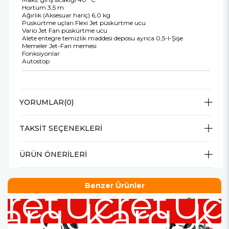
Hortum 3,5 m
Ağırlık (Aksesuar hariç) 6,0 kg
Püskürtme uçları Flexi Jet püskürtme ucu
Vario Jet Fan püskürtme ucu
Alete entegre temizlik maddesi deposu ayrıca 0,5-l-Şişe
Memeler Jet-Fan memesi
Fonksiyonlar
Autostop
YORUMLAR
(0)
TAKSIT SEÇENEKLERI
ÜRÜN ÖNERILERI
Benzer Ürünler
retsiz
Ücretsiz
Üc
argo
Kargo
K