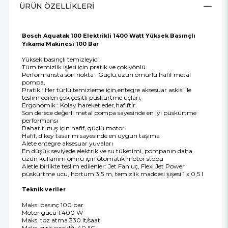
ÜRÜN ÖZELLIKLERI
Bosch Aquatak 100 Elektrikli 1400 Watt Yüksek Basınçlı
Yıkama Makinesi 100 Bar
Yüksek basınçlı temizleyici
Tüm temizlik işleri için pratik ve çok yönlü
Performansta son nokta : Güçlü,uzun ömürlü hafif metal
pompa,
Pratik : Her türlü temizleme için,entegre aksesuar askısı ile
teslim edilen çok çeşitli püskürtme uçları,
Ergonomik : Kolay hareket eder,hafiftir.
Son derece değerli metal pompa sayesinde en iyi püskürtme
performansı
Rahat tutuş için hafif, güçlü motor
Hafif, dikey tasarım sayesinde en uygun taşıma
Alete entegre aksesuar yuvaları
En düşük seviyede elektrik ve su tüketimi, pompanın daha
uzun kullanım ömrü için otomatik motor stopu
Aletle birlikte teslim edilenler: Jet Fan uç, Flexi Jet Power
püskürtme ucu, hortum 3,5 m, temizlik maddesi şişesi 1 x 0,5 l
Teknik veriler
Maks. basınç 100 bar
Motor gücü 1.400 W
Maks. toz atma 330 lt/saat
Maks. giriş sıcaklğı 40 °C