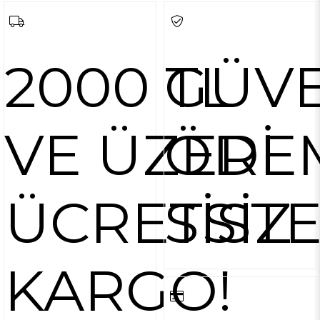
2000 TL
GÜVE
VE ÜZERİ
ÖDE
ÜCRETSİZ
SİST
KARGO!