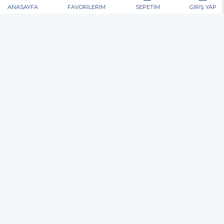
6
mevzuatına uygun olarak kullanılacaktır.
ANASAYFA
FAVORİLERİM
SEPETİM
GİRİŞ YAP
T