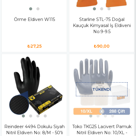
Örme Eldiven W115
Starline STL-75 Doğal
Kauçuk Kimyasal İş Eldiveni
No:9-9.5
₺27,25
₺90,00
TÜKENDI
Reindeer 4494 Dokulu Siyah
Toko TKG25 Lacivert Pamuk
Nitril Eldiven No: 8/M - 50'li
Nitril Eldiven No: 10/XL -