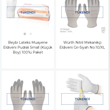
TÜKENDI
TÜKENDI
Beybi Lateks Muayene
Würth Nitril Mekanikçi
Eldiveni Pudralı Small (Küçük
Eldiveni Gri-Siyah No:10/XL
Boy) 100'lü Paket
TÜKENDI
TÜKENDI