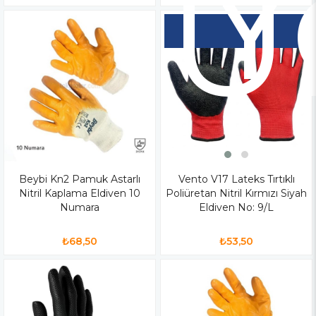
Y
Ü
Beybi Kn2 Pamuk Astarlı
Vento V17 Lateks Tırtıklı
Nitril Kaplama Eldiven 10
Poliüretan Nitril Kırmızı Siyah
Numara
Eldiven No: 9/L
₺68,50
₺53,50