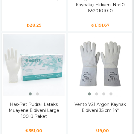
Kaynakçı Eldiveni No:10
8520101010
₺28,25
₺1.191,67
Has-Pet Pudralı Lateks
Vento V21 Argon Kaynak
Muayene Eldiveni Large
Eldiveni 35 cm 14"
100'lü Paket
₺351,00
₺419,00