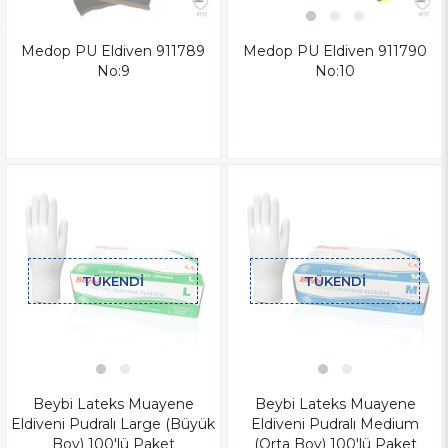
Medop PU Eldiven 911789
Medop PU Eldiven 911790
No:9
No:10
TÜKENDI
TÜKENDI
Beybi Lateks Muayene
Beybi Lateks Muayene
Eldiveni Pudralı Large (Büyük
Eldiveni Pudralı Medium
Boy) 100'lü Paket
(Orta Boy) 100'lü Paket