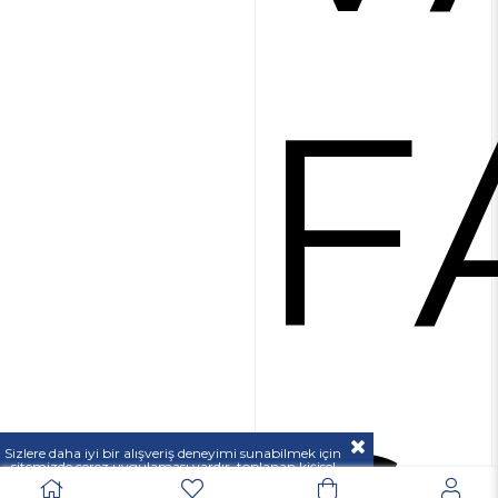
F
Sizlere daha iyi bir alışveriş deneyimi sunabilmek için
sitemizde çerez uygulaması vardır, toplanan kişisel
verileriniz
KVKK & GİZLİLİK VE GÜVENLİK
açıklamamızda belirtilen amaçlar ve yöntemlerle