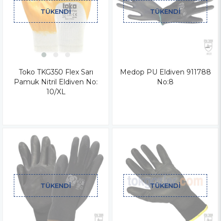
TÜKENDI
TÜKENDI
Toko TKG350 Flex Sarı
Medop PU Eldiven 911788
Pamuk Nitril Eldiven No:
No:8
10/XL
TÜKENDI
TÜKENDI