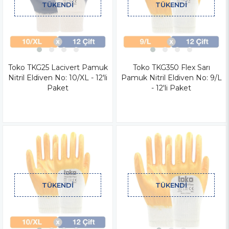
TÜKENDI
TÜKENDI
Toko TKG25 Lacivert Pamuk
Toko TKG350 Flex Sarı
Nitril Eldiven No: 10/XL - 12'li
Pamuk Nitril Eldiven No: 9/L
Paket
- 12'li Paket
TÜKENDI
TÜKENDI