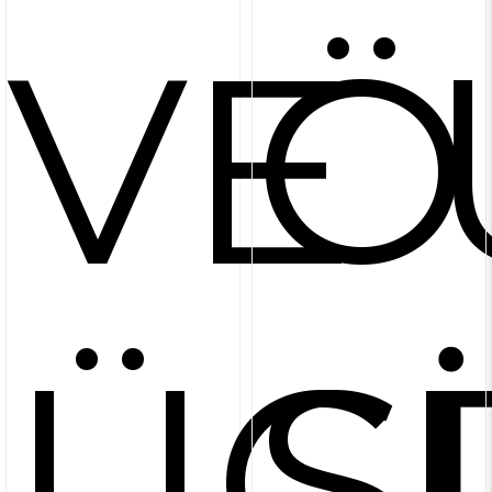
VE 
Ö
ÜC
S