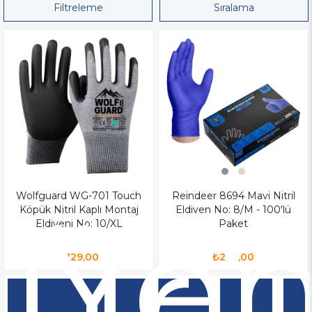
Filtreleme
Sıralama
Wolfguard WG-701 Touch
Reindeer 8694 Mavi Nitril
Yen
Köpük Nitril Kaplı Montaj
Eldiven No: 8/M - 100'lü
Ürü
Eldiveni No: 10/XL
Paket
₺129,00
₺269,00