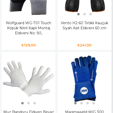
Wolfguard WG-701 Touch
Vento H2-60 Tırtıklı Kauçuk
Köpük Nitril Kaplı Montaj
Siyah Asit Eldiveni 60 cm
Eldiveni No: 9/L
₺129,00
₺241,50
Muz Bandocu Eldiven Beyaz
Magmaweld MIG 300