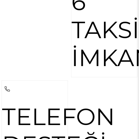
6
TAKS
İMKA
TELEFON