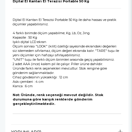
Dijital El Kantarı El Terazisi Portable 50 Kg
Dijital El Kantarı El Terazisi Portable 50 Kg ile daha hassas ve pratik
ölçümler yapabilirsiniz.
4 farklı birimde ölçüm yapabilme; Kg, Lb, Oz, Jing.
Kapasite : 50 Kg
Işıklı dijital LCD ekran
Ölçüm sonrası "LOOK" (kilit) özelliği sayesinde ekrandaki değerleri
siz istemeden sıfırlamaz, ölçüm değeri ekranda kalır. "TARE" tuşu ile
yeni ölçümler için hafızayı sıfırlayabilirsiniz.
"UNIT" tuşu ile farklı ölçüm birimleri arasında geçiş yapabilirsiniz.
2 adet AAA (ince) kalem pil ile çalışır. Piller ürüne dahildir.
Üründe farklı renk seçenekleri mevcuttur. Stok rengine göre
gönderim sağlanmaktadır.
Cihaz gövdesinin yüksekliği : 12 cm
Askı çemberi : 4 cm
Kanca : 6 cm
Not: Üründe, renk seçeneği mevcut değildir. Stok
durumuna göre karışık renklerde gönderim
gerçekleştirilmektedir.
YORUMLAR
(1)