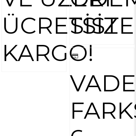
ÜCRETSİZ
SİST
KARGO!
VADE
FARK