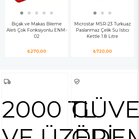
Bıçak ve Makas Bileme
Microstar MSR-23 Turkuaz
Aleti Çok Fonksiyonlu ENM-
Paslanmaz Çelik Su Istıcı
02
Kettle 1.8 Litre
₺270,00
₺720,00
2000 TL
GÜVE
VE ÜZERİ
ÖDE