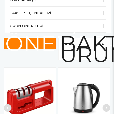
TAKSIT SEÇENEKLERI
ÜRÜN ÖNERILERI
ÖNERİLE
BAKT
ÜRÜ