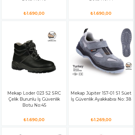
₺1.690,00
₺1.690,00
Mekap Loder 023 S2 SRC
Mekap Jüpiter 157-01 S1 Süet
Çelik Burunlu İş Güvenlik
İş Güvenlik Ayakkabısı No: 38
Botu No:45
₺1.690,00
₺1.269,00