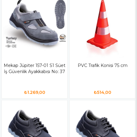
Mekap Jüpiter 157-01 S1 Süet
PVC Trafik Konisi 75 cm
İş Güvenlik Ayakkabısı No: 37
₺1.269,00
₺514,00