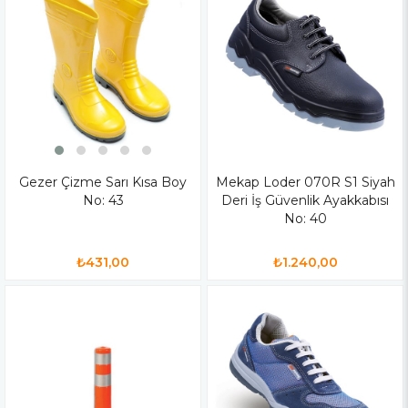
Gezer Çizme Sarı Kısa Boy
Mekap Loder 070R S1 Siyah
No: 43
Deri İş Güvenlik Ayakkabısı
No: 40
₺431,00
₺1.240,00