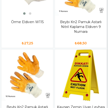
Örme Eldiven W115
Beybi Kn2 Pamuk Astarlı
Nitril Kaplama Eldiven 9
Numara
₺27,25
₺68,50
Beybi Kn2 Pamuk Astarlı
Kaygan Zemin Uyarı Levhası