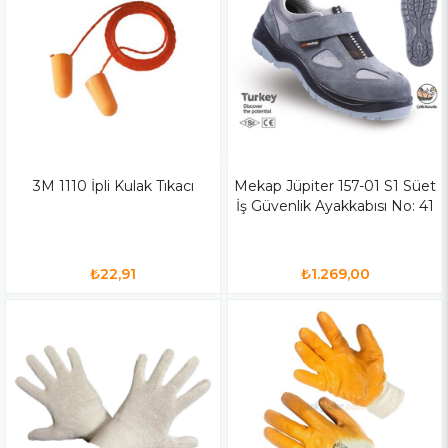
3M 1110 İpli Kulak Tıkacı
Mekap Jüpiter 157-01 S1 Süet
İş Güvenlik Ayakkabısı No: 41
₺22,91
₺1.269,00