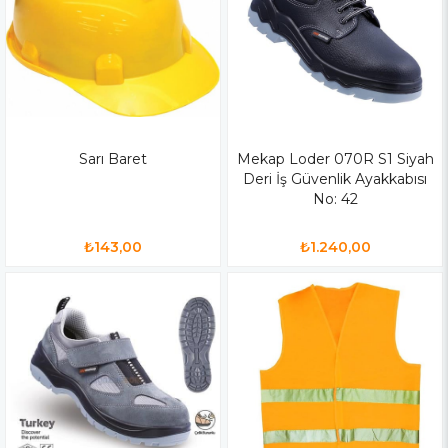
Sarı Baret
Mekap Loder 070R S1 Siyah
Deri İş Güvenlik Ayakkabısı
No: 42
₺143,00
₺1.240,00