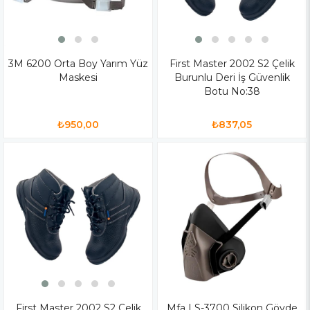
3M 6200 Orta Boy Yarım Yüz
First Master 2002 S2 Çelik
Maskesi
Burunlu Deri İş Güvenlik
Botu No:38
₺950,00
₺837,05
First Master 2002 S2 Çelik
Mfa LS-3700 Silikon Gövde