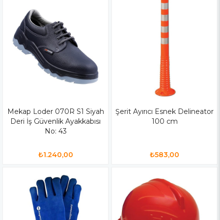
Mekap Loder 070R S1 Siyah
Şerit Ayırıcı Esnek Delineator
Deri İş Güvenlik Ayakkabısı
100 cm
No: 43
₺1.240,00
₺583,00