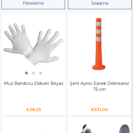
Filtreleme
Sıralama
Muz Bandocu Eldiven Beyaz
Şerit Ayırıcı Esnek Delineator
75 cm
₺28,25
₺331,00