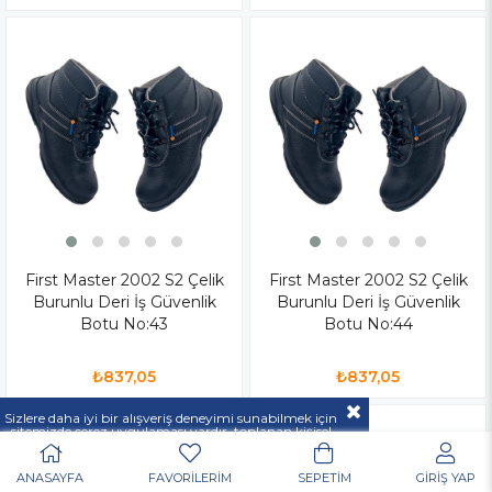
First Master 2002 S2 Çelik
First Master 2002 S2 Çelik
Burunlu Deri İş Güvenlik
Burunlu Deri İş Güvenlik
Botu No:43
Botu No:44
₺837,05
₺837,05
Sizlere daha iyi bir alışveriş deneyimi sunabilmek için
sitemizde çerez uygulaması vardır, toplanan kişisel
verileriniz
KVKK & GİZLİLİK VE GÜVENLİK
açıklamamızda belirtilen amaçlar ve yöntemlerle
mevzuatına uygun olarak kullanılacaktır.
ANASAYFA
FAVORİLERİM
SEPETİM
GİRİŞ YAP