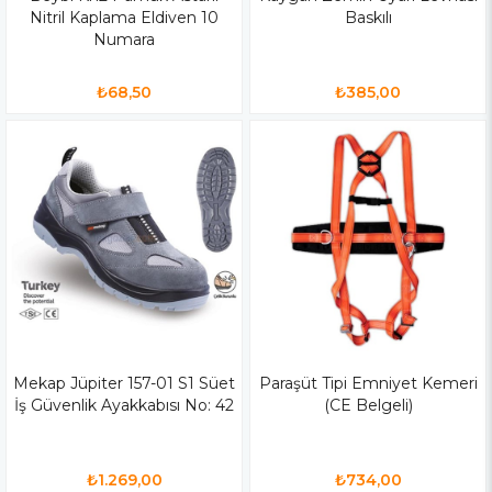
Nitril Kaplama Eldiven 10
Baskılı
Numara
₺68,50
₺385,00
Mekap Jüpiter 157-01 S1 Süet
Paraşüt Tipi Emniyet Kemeri
İş Güvenlik Ayakkabısı No: 42
(CE Belgeli)
₺1.269,00
₺734,00