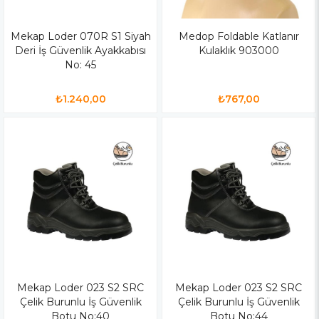
Mekap Loder 070R S1 Siyah
Medop Foldable Katlanır
Deri İş Güvenlik Ayakkabısı
Kulaklık 903000
No: 45
₺1.240,00
₺767,00
Mekap Loder 023 S2 SRC
Mekap Loder 023 S2 SRC
Çelik Burunlu İş Güvenlik
Çelik Burunlu İş Güvenlik
Botu No:40
Botu No:44