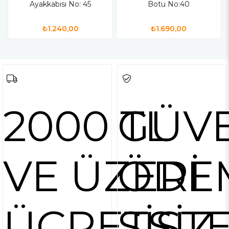
Ayakkabısı No: 45
Botu No:40
₺1.240,00
₺1.690,00
2000 TL
GÜVE
VE ÜZERİ
ÖDE
ÜCRETSİZ
SİST