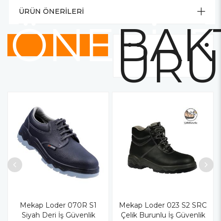
ÜRÜN ÖNERILERI
ÖNERİLE
BAK
ÜRÜ
Mekap Loder 070R S1
Mekap Loder 023 S2 SRC
Siyah Deri İş Güvenlik
Çelik Burunlu İş Güvenlik