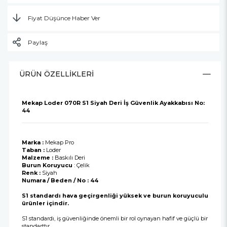
Fiyat Düşünce Haber Ver
Paylaş
ÜRÜN ÖZELLIKLERI
Mekap Loder 070R S1 Siyah Deri İş Güvenlik Ayakkabısı No:
44
Marka :
Mekap Pro
Taban :
Loder
Malzeme :
Baskılı Deri
Burun Koruyucu
: Çelik
Renk :
Siyah
Numara / Beden / No : 44
S1 standardı hava geçirgenliği yüksek ve burun koruyuculu
ürünler içindir.
S1 standardı, iş güvenliğinde önemli bir rol oynayan hafif ve güçlü bir
standarttır.