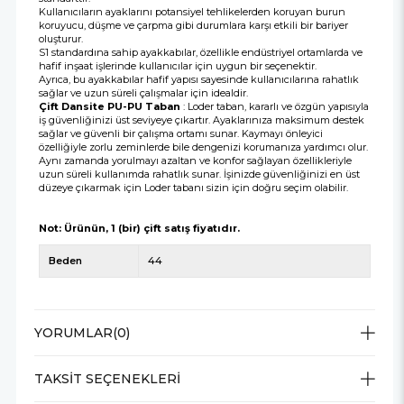
Kullanıcıların ayaklarını potansiyel tehlikelerden koruyan burun
koruyucu, düşme ve çarpma gibi durumlara karşı etkili bir bariyer
oluşturur.
S1 standardına sahip ayakkabılar, özellikle endüstriyel ortamlarda ve
hafif inşaat işlerinde kullanıcılar için uygun bir seçenektir.
Ayrıca, bu ayakkabılar hafif yapısı sayesinde kullanıcılarına rahatlık
sağlar ve uzun süreli çalışmalar için idealdir.
Çift Dansite PU-PU Taban
: Loder taban, kararlı ve özgün yapısıyla
iş güvenliğinizi üst seviyeye çıkartır. Ayaklarınıza maksimum destek
sağlar ve güvenli bir çalışma ortamı sunar. Kaymayı önleyici
özelliğiyle zorlu zeminlerde bile dengenizi korumanıza yardımcı olur.
Aynı zamanda yorulmayı azaltan ve konfor sağlayan özellikleriyle
uzun süreli kullanımda rahatlık sunar. İşinizde güvenliğinizi en üst
düzeye çıkarmak için Loder tabanı sizin için doğru seçim olabilir.
Not: Ürünün, 1 (bir) çift satış fiyatıdır.
Beden
44
YORUMLAR
(0)
TAKSIT SEÇENEKLERI