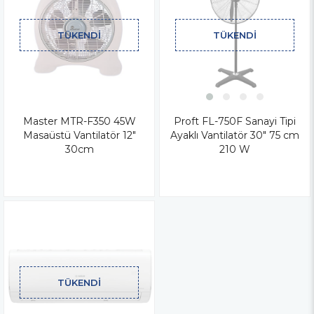
TÜKENDI
TÜKENDI
Master MTR-F350 45W
Proft FL-750F Sanayi Tipi
Masaüstü Vantilatör 12"
Ayaklı Vantilatör 30" 75 cm
30cm
210 W
TÜKENDI