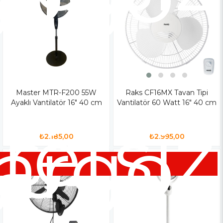
Master MTR-F200 55W
Raks CF16MX Tavan Tipi
Ayaklı Vantilatör 16" 40 cm
Vantilatör 60 Watt 16" 40 cm
siz
retsiz
go
argo
₺2.185,00
₺2.995,00