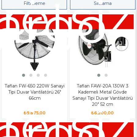
siz
retsiz
go
argo
Filtreleme
Sıralama
Taflan FW-650 220W Sanayi
Taflan FAW-20A 130W 3
Tipi Duvar Vantilatörü 26"
Kademeli Metal Gövde
66cm
Sanayi Tipi Duvar Vantilatörü
siz
retsiz
20" 52 cm
go
argo
₺9.875,00
₺6.200,00