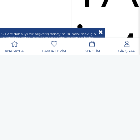
İM
Sizlere daha iyi bir alışveriş deneyimi sunabilmek için
sitemizde çerez uygulaması vardır, toplanan kişisel
verileriniz
KVKK & GİZLİLİK VE GÜVENLİK
açıklamamızda belirtilen amaçlar ve yöntemlerle
mevzuatına uygun olarak kullanılacaktır.
ANASAYFA
FAVORİLERİM
SEPETİM
GİRİŞ YAP