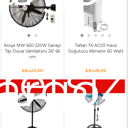
Kroşe MW-650 220W Sanayi
Taflan TX-AC03 Hava
Tipi Duvar Vantilatörü 26" 66
Soğutucu Klimatör 60 Watt
cm
siz
retsiz
go
argo
₺6.500,00
₺9.990,00