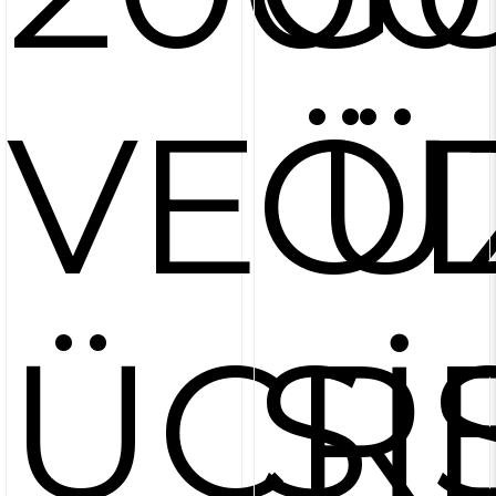
VE Ü
Ö
ÜCRE
Sİ