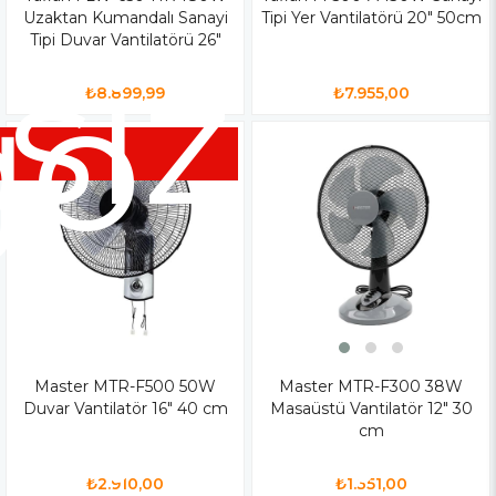
Uzaktan Kumandalı Sanayi
Tipi Yer Vantilatörü 20" 50cm
Tipi Duvar Vantilatörü 26"
siz
go
₺8.899,99
₺7.955,00
Master MTR-F500 50W
Master MTR-F300 38W
Duvar Vantilatör 16" 40 cm
Masaüstü Vantilatör 12" 30
cm
₺2.910,00
₺1.351,00