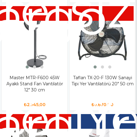
siz
retsiz
go
argo
Master MTR-F600 45W
Taflan TX-20-F 130W Sanayi
Ayaklı Stand Fan Vantilatör
Tipi Yer Vantilatörü 20" 50 cm
12" 30 cm
siz
retsiz
Ye
go
argo
Ür
₺2.745,00
₺7.670,00