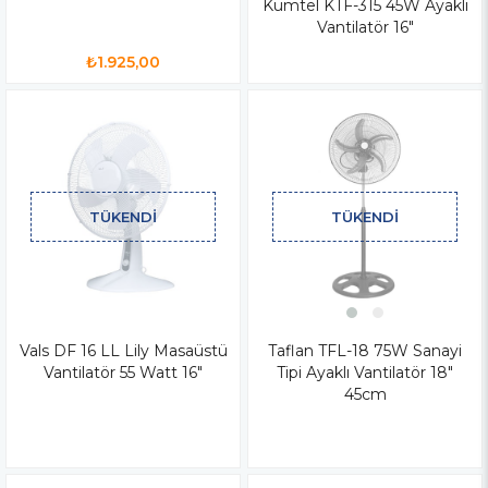
Kumtel KTF-315 45W Ayaklı
Vantilatör 16"
₺1.925,00
TÜKENDI
TÜKENDI
Vals DF 16 LL Lily Masaüstü
Taflan TFL-18 75W Sanayi
Vantilatör 55 Watt 16"
Tipi Ayaklı Vantilatör 18"
45cm