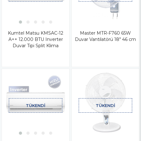
Kumtel Matsu KMSAC-12
Master MTR-F760 65W
A++ 12.000 BTU Inverter
Duvar Vantilatörü 18" 46 cm
Duvar Tipi Split Klima
TÜKENDI
TÜKENDI