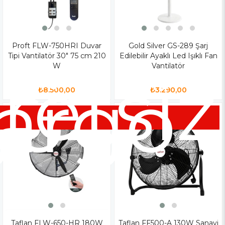
Proft FLW-750HRI Duvar
Gold Silver GS-289 Şarj
Tipi Vantilatör 30" 75 cm 210
Edilebilir Ayaklı Led Işıklı Fan
W
Vantilatör
siz
retsiz
go
argo
₺8.500,00
₺3.290,00
Taflan FLW-650-HR 180W
Taflan FF500-A 130W Sanayi