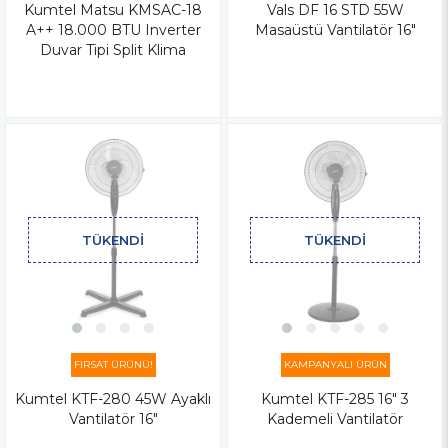
Kumtel Matsu KMSAC-18
Vals DF 16 STD 55W
A++ 18.000 BTU Inverter
Masaüstü Vantilatör 16"
Duvar Tipi Split Klima
TÜKENDI
TÜKENDI
FIRSAT ÜRÜNÜ!
KAMPANYALI ÜRÜN
Kumtel KTF-280 45W Ayaklı
Kumtel KTF-285 16" 3
Vantilatör 16"
Kademeli Vantilatör