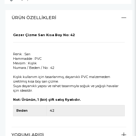
ÜRÜN ÖZELLIKLERI
Gezer Çizme Sarı Kısa Boy No: 42
Renk : Sarı
Hammadde : PVC
Mevsim : Kışlık
Numara / Beden / No : 42
Kışlık kullanım için tasarlanmış, dayanıklı PVC malzemeden
üretilmiş kısa boy sarı çizme.
Suya dayanıklı yapısı ve rahat tasarımıyla soğuk ve yağışlı havalar
için idealdir.
Not: Ürünün, 1 (bir) çift satış fiyatıdır.
Beden
42
YORUMLAR
(0)