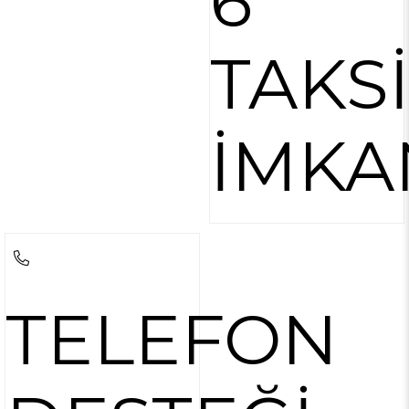
6
TAKS
İMKA
TELEFON