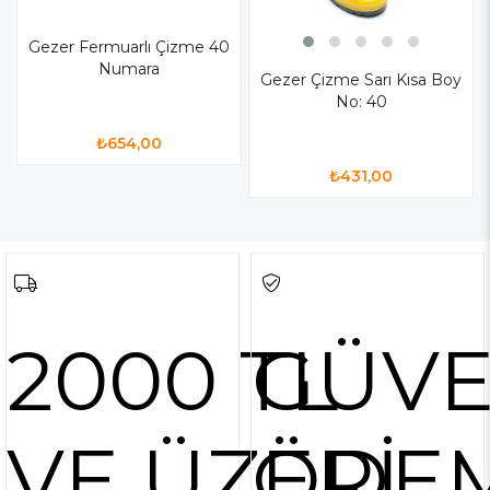
Gezer Fermuarlı Çizme 40
Numara
Gezer Çizme Sarı Kısa Boy
No: 40
₺654,00
₺431,00
2000 TL
GÜVE
VE ÜZERİ
ÖDE