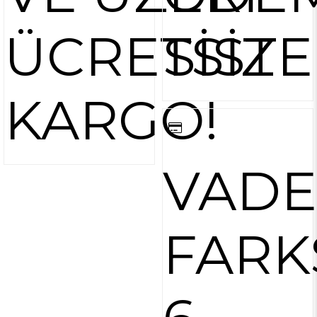
ÜCRETSİZ
SİST
KARGO!
VADE
FARK