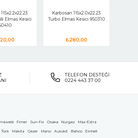
115x2.2x22.23
Karbosan 115x2.0x22.23
lı Elmas Kesici
Turbo Elmas Kesici 950310
50410
20,00
₺280,00
Z
TELEFON DESTEĞİ
ANI
0224 443 37 00
maweld
Fimer
Sun-Fix
Osaka
Nurgaz
Max-Extra
Tork
Makita
Gezer
Mano
Autokit
Bahco
Einhell