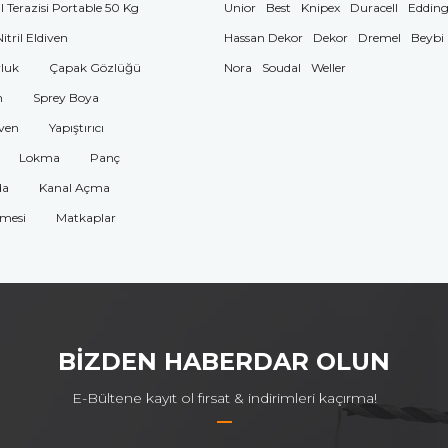
El Terazisi Portable 50 Kg
Unior
Best
Knipex
Duracell
Eddin
Nitril Eldiven
Hassan Dekor
Dekor
Dremel
Beybi
luk
Çapak Gözlüğü
Nora
Soudal
Weller
n
Sprey Boya
ven
Yapıştırıcı
Lokma
Panç
da
Kanal Açma
omesi
Matkaplar
BİZDEN HABERDAR OLUN
E-Bültene kayıt ol fırsat & indirimleri kaçırma!