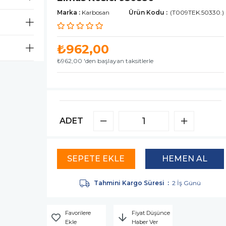
Marka
:
Karbosan
(T009TEK.50330.)
₺962,00
₺962,00
'den başlayan taksitlerle
ADET
Tahmini Kargo Süresi
:
2 İş Günü
Favorilere
Fiyat Düşünce
Ekle
Haber Ver