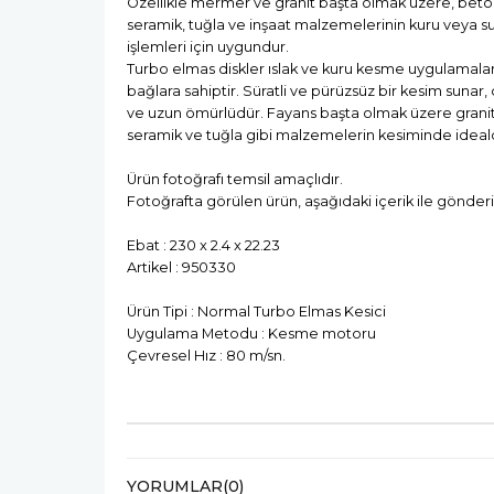
Özellikle mermer ve granit başta olmak üzere, beton
seramik, tuğla ve inşaat malzemelerinin kuru veya s
işlemleri için uygundur.
Turbo elmas diskler ıslak ve kuru kesme uygulamaları
bağlara sahiptir. Süratli ve pürüzsüz bir kesim sunar, 
ve uzun ömürlüdür. Fayans başta olmak üzere grani
seramik ve tuğla gibi malzemelerin kesiminde ideald
Ürün fotoğrafı temsil amaçlıdır.
Fotoğrafta görülen ürün, aşağıdaki içerik ile gönderi
Ebat : 230 x 2.4 x 22.23
Artikel : 950330
Ürün Tipi : Normal Turbo Elmas Kesici
Uygulama Metodu : Kesme motoru
Çevresel Hız : 80 m/sn.
YORUMLAR
(0)