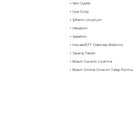
> Yeni Üyelik
> Üye Girişi
> Şifremi Unuttum
> Hesabım
> Sepetim
> Havale/EFT Ödemesi Bildirimi
> Sipariş Takibi
> Bosch Garanti Uzatma
> Bosch Online Onarım Talep Form