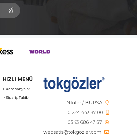
HIZLI MENÜ
> Kampanyalar
> Sipariş Takibi
Nilüfer / BURSA
0 224 443 37 00
0543 686 47 87
websatis@tokgozler.com