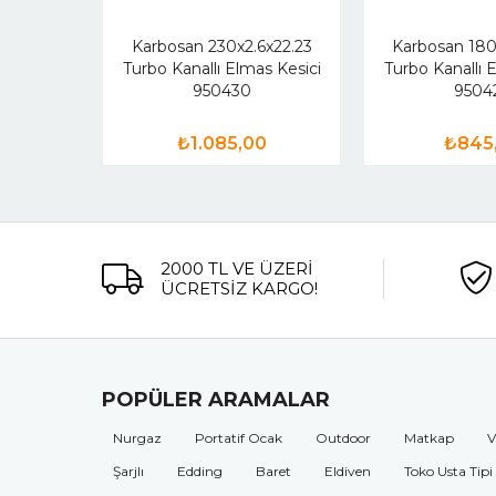
Karbosan 230x2.6x22.23
Karbosan 180
Turbo Kanallı Elmas Kesici
Turbo Kanallı 
950430
9504
₺1.085,00
₺845
2000 TL VE ÜZERİ
ÜCRETSİZ KARGO!
POPÜLER ARAMALAR
Nurgaz
Portatif Ocak
Outdoor
Matkap
V
Şarjlı
Edding
Baret
Eldiven
Toko Usta Tipi