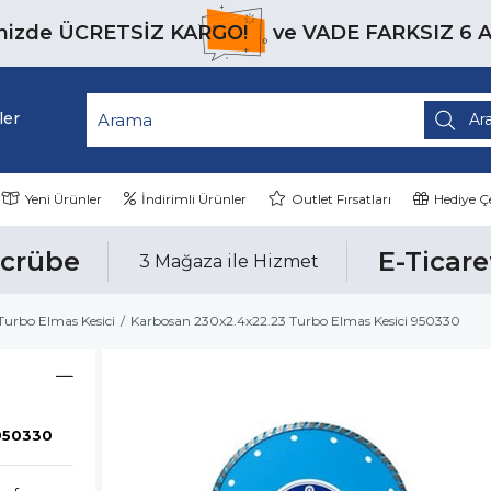
inizde
ÜCRETSİZ KARGO!
ve
VADE FARKSIZ 6 
ler
Yeni Ürünler
İndirimli Ürünler
Outlet Fırsatları
Hediye Çe
ecrübe
E-Ticare
3 Mağaza ile Hizmet
Turbo Elmas Kesici
Karbosan 230x2.4x22.23 Turbo Elmas Kesici 950330
950330