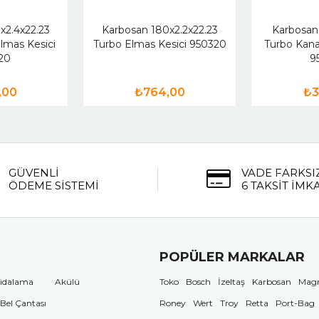
x2.4x22.23
Karbosan 180x2.2x22.23
Karbosan 
Elmas Kesici
Turbo Elmas Kesici 950320
Turbo Kanal
20
9
,00
₺764,00
₺3
GÜVENLİ
VADE FARKSI
ÖDEME SİSTEMİ
6 TAKSİT İMK
POPÜLER MARKALAR
idalama
Akülü
Toko
Bosch
İzeltaş
Karbosan
Mag
 Bel Çantası
Roney
Wert
Troy
Retta
Port-Bag