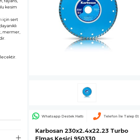
, fayans,
ulu kesim
 için sert
dayanıklı
t, mermer,
ir.
lecektir.
Whatsapp Destek Hattı
Telefon İle Talep Et
Karbosan 230x2.4x22.23 Turbo
Elmas Kesici 950330