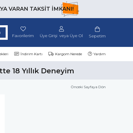
AYA VARAN TAKSİT İMKANI!
Favorilerim
Üye Girişi
Üye Ol
Sepetim
kleri
İndirim Kartı
Kargom Nerede
Yardım
tte 18 Yıllık Deneyim
Önceki Sayfaya Dön