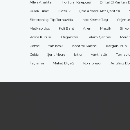
Allen Anahtar
Hortum Kelepçesi
Dijital El Kantarı 
Kulak Tıkacı
Gözlük
Çok Amaçlı Alet Çantası
Elektronikçi Tip Tornavida
Inox Kesme Taşı
Yağmur
Matkap Ucu
Koli Bant
Allen
Mastik
Siliko
Posta Kutusu
Organizer
Takım Çantası
Merdi
Pense
Yan Keski
Kontrol Kalemi
Kargaburun
Çekiç
Şerit Metre
Isıtıcı
Vantilatör
Tornavi
İlaçlama
Maket Bıçağı
Kompresör
Antifiriz B