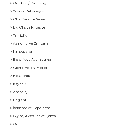
> Outdoor / Camping
> Yapı ve Dekorasyon
> Oto, Garaj ve Servis
> Ev, Ofis ve Kırtasiye
> Temizlik
> Aşındırıcı ve Zımpara
> Kimyasallar
> Elektrik ve Aydınlatma
u
> Ölçme ve Test Aletleri
> Elektronik
> Kaynak
> Ambalaj
> Bağlantı
> İstifleme ve Depolama
> Giyim, Aksesuar ve Çanta
> Outlet