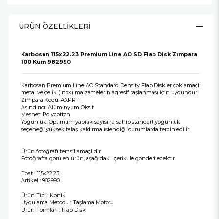
ÜRÜN ÖZELLIKLERI
Karbosan 115x22.23 Premium Line AO SD Flap Disk Zımpara
100 Kum 982990
Karbosan Premium Line AO Standard Density Flap Diskler çok amaçlı
metal ve çelik (Inox) malzemelerin agresif taşlanması için uygundur.
Zımpara Kodu: AXPR11
Aşındırıcı: Alüminyum Oksit
Mesnet: Polycotton
Yoğunluk: Optimum yaprak sayısına sahip standart yoğunluk
seçeneği yüksek talaş kaldırma istendiği durumlarda tercih edilir.
Ürün fotoğrafı temsil amaçlıdır.
Fotoğrafta görülen ürün, aşağıdaki içerik ile gönderilecektir.
Ebat : 115x22.23
Artikel : 982990
Ürün Tipi : Konik
Uygulama Metodu : Taşlama Motoru
Ürün Formları : Flap Disk