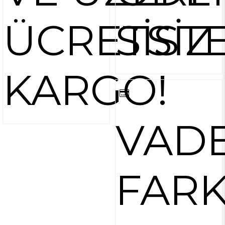
ÜCRETSİZ
SİST
KARGO!
VAD
FARK