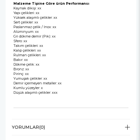
Malzeme Tipine Göre ürün Performansı
Kaynak dikişi: xx
Yapı çelikleri: xx
Yüksek alaşımlı çelikler: xx
Sert çelikler: xx
Paslanmaz çelik / Inox: xx
Alüminyum: xx
Gri dökme demir (Pik): xx
Sfero: xx
Takım çelikleri: xx
Kalıp çelikleri: xx
Rulman çelikleri: xx
Bakır: xx
Dökme çelik: xx
Bronz: xx
Pirinç: xx
Yumuşak çelikler: xx
Demir içermeyen metaller: xx
Kumlu yüzeyler: x
Düşük alaşımlı çelikler: xxx
YORUMLAR
(0)