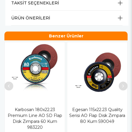
TAKSIT SEÇENEKLERI
ÜRÜN ÖNERILERI
Benzer Ürünler
Karbosan 180x22.23
Egesan 115x22.23 Quality
Premium Line AO SD Flap
Serisi AO Flap Disk Zımpara
Disk Zımpara 60 Kum
80 Kum 590049
983220