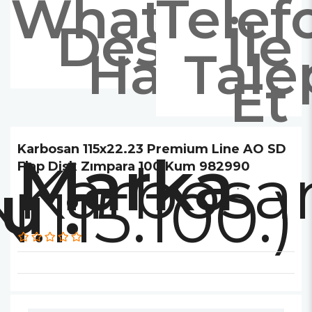
Whatsapp
Telef
Destek
İle
Hattı
Tale
Et
Karbosan 115x22.23 Premium Line AO SD
Marka
Karbosa
Flap Disk Zımpara 100 Kum 982990
115.100.)
: