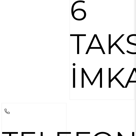
6
TAKS
İMK