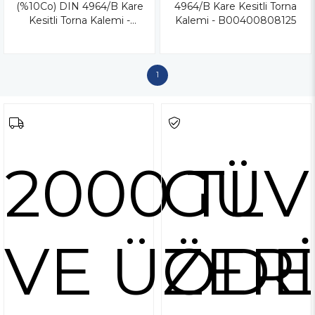
(%10Co) DIN 4964/B Kare
4964/B Kare Kesitli Torna
Kesitli Torna Kalemi -
Kalemi - B00400808125
B00402020160
1
2000 TL
GÜV
VE ÜZERİ
ÖD