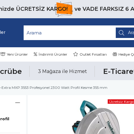
inizde
ÜCRETSİZ KARGO!
ve
VADE FARKSIZ 6 
ler
Yeni Ürünler
İndirimli Ürünler
Outlet Fırsatları
Hediye Çe
ecrübe
E-Ticare
3 Mağaza ile Hizmet
-Extra MXP 3553 Profesyonel 2300 Watt Profil Kesme 355 mm
Ücretsiz Karg
ofil