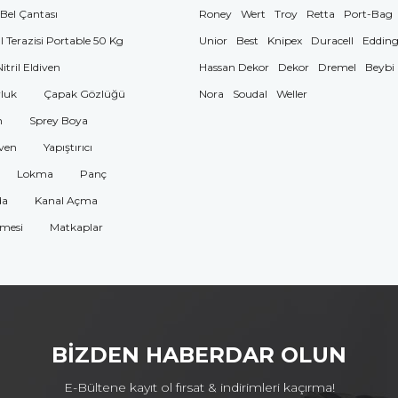
 Bel Çantası
Roney
Wert
Troy
Retta
Port-Bag
El Terazisi Portable 50 Kg
Unior
Best
Knipex
Duracell
Eddin
Nitril Eldiven
Hassan Dekor
Dekor
Dremel
Beybi
luk
Çapak Gözlüğü
Nora
Soudal
Weller
n
Sprey Boya
ven
Yapıştırıcı
Lokma
Panç
da
Kanal Açma
omesi
Matkaplar
BİZDEN HABERDAR OLUN
E-Bültene kayıt ol fırsat & indirimleri kaçırma!