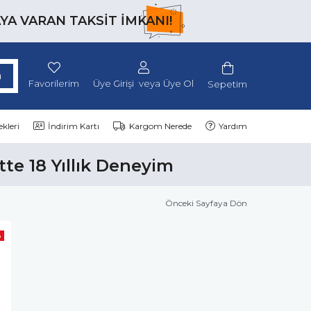
AYA VARAN TAKSİT İMKANI!
Favorilerim
Üye Girişi
Üye Ol
Sepetim
kleri
İndirim Kartı
Kargom Nerede
Yardım
tte 18 Yıllık Deneyim
Önceki Sayfaya Dön
o