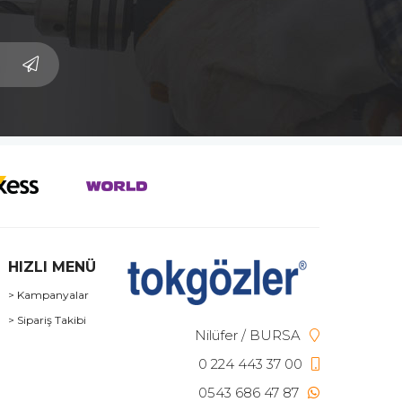
HIZLI MENÜ
> Kampanyalar
> Sipariş Takibi
Nilüfer / BURSA
0 224 443 37 00
0543 686 47 87