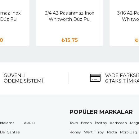
nmaz Inox
3/4 A2 Paslanmaz Inox
3/16 A2 P
Düz Pul
Whitworth Düz Pul
Whitwo
10
₺15,75
₺
GÜVENLİ
VADE FARKSI
ÖDEME SİSTEMİ
6 TAKSİT İMK
POPÜLER MARKALAR
idalama
Akülü
Toko
Bosch
İzeltaş
Karbosan
Mag
 Bel Çantası
Roney
Wert
Troy
Retta
Port-Bag