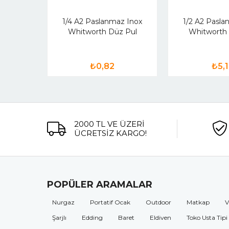
1/4 A2 Paslanmaz Inox
1/2 A2 Pasla
Whitworth Düz Pul
Whitworth 
₺0,82
₺5,
2000 TL VE ÜZERİ
ÜCRETSİZ KARGO!
POPÜLER ARAMALAR
Nurgaz
Portatif Ocak
Outdoor
Matkap
V
Şarjlı
Edding
Baret
Eldiven
Toko Usta Tipi