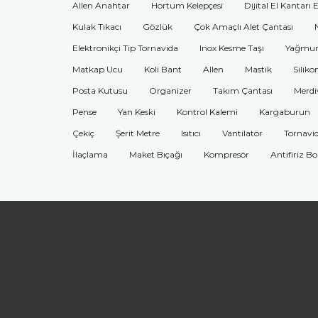
Allen Anahtar
Hortum Kelepçesi
Dijital El Kantarı 
Kulak Tıkacı
Gözlük
Çok Amaçlı Alet Çantası
Elektronikçi Tip Tornavida
Inox Kesme Taşı
Yağmur
Matkap Ucu
Koli Bant
Allen
Mastik
Siliko
Posta Kutusu
Organizer
Takım Çantası
Merdi
Pense
Yan Keski
Kontrol Kalemi
Kargaburun
Çekiç
Şerit Metre
Isıtıcı
Vantilatör
Tornavi
İlaçlama
Maket Bıçağı
Kompresör
Antifiriz B