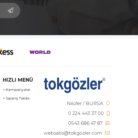
HIZLI MENÜ
> Kampanyalar
> Sipariş Takibi
Nilüfer / BURSA
0 224 443 37 00
0543 686 47 87
websatis@tokgozler.com