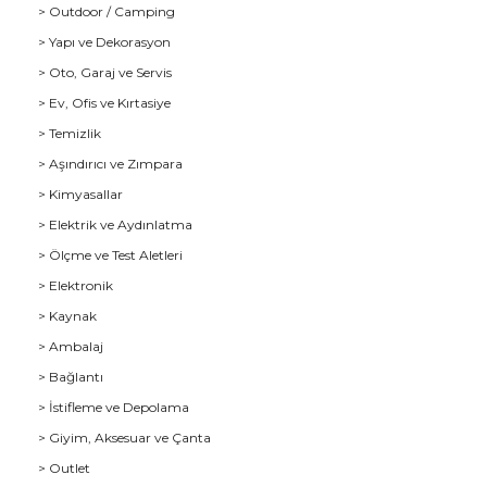
> Outdoor / Camping
> Yapı ve Dekorasyon
> Oto, Garaj ve Servis
> Ev, Ofis ve Kırtasiye
> Temizlik
> Aşındırıcı ve Zımpara
> Kimyasallar
> Elektrik ve Aydınlatma
u
> Ölçme ve Test Aletleri
> Elektronik
> Kaynak
> Ambalaj
> Bağlantı
> İstifleme ve Depolama
> Giyim, Aksesuar ve Çanta
> Outlet