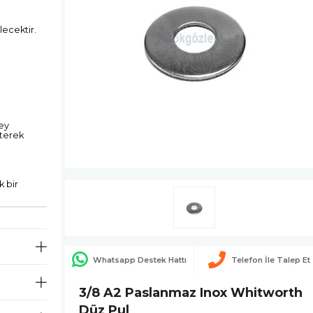
lecektir.
ey
eterek
 bir
Whatsapp Destek Hattı
Telefon İle Talep Et
3/8 A2 Paslanmaz Inox Whitworth
Düz Pul