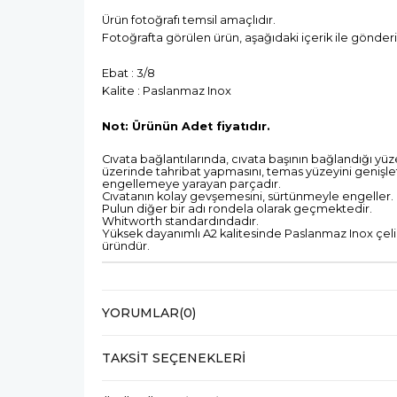
Ürün fotoğrafı temsil amaçlıdır.
Fotoğrafta görülen ürün, aşağıdaki içerik ile gönderi
Ebat : 3/8
Kalite : Paslanmaz Inox
Not: Ürünün Adet fiyatıdır.
Cıvata bağlantılarında, cıvata başının bağlandığı yüz
üzerinde tahribat yapmasını, temas yüzeyini genişl
engellemeye yarayan parçadır.
Cıvatanın kolay gevşemesini, sürtünmeyle engeller.
Pulun diğer bir adı rondela olarak geçmektedir.
Whitworth standardındadır.
Yüksek dayanımlı A2 kalitesinde Paslanmaz Inox çelik
üründür.
YORUMLAR
(0)
TAKSIT SEÇENEKLERI