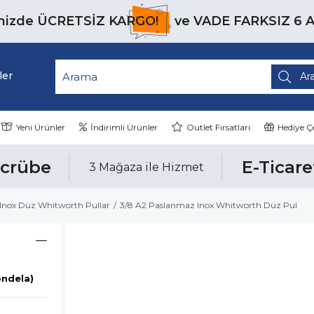
inizde
ÜCRETSİZ KARGO!
ve
VADE FARKSIZ 6 
ler
Yeni Ürünler
İndirimli Ürünler
Outlet Fırsatları
Hediye Çe
ecrübe
E-Ticare
3 Mağaza ile Hizmet
Inox Düz Whitworth Pullar
3/8 A2 Paslanmaz Inox Whitworth Düz Pul
ondela)