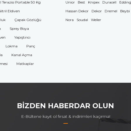
El Terazisi Portable 50 Kg
Unior
Best
Knipex
Duracell
Eddin
Nitril Eldiven
Hassan Dekor
Dekor
Dremel
Beybi
luk
Çapak Gözlüğü
Nora
Soudal
Weller
n
Sprey Boya
ven
Yapıştırıcı
Lokma
Panç
da
Kanal Açma
omesi
Matkaplar
BİZDEN HABERDAR OLUN
E-Bültene kayıt ol fırsat & indirimleri kaçırma!