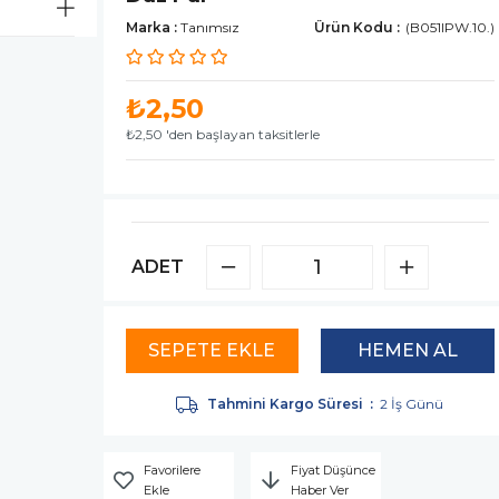
Marka
:
Tanımsız
(B051IPW.10.)
₺2,50
₺2,50
'den başlayan taksitlerle
ADET
Tahmini Kargo Süresi
:
2 İş Günü
Favorilere
Fiyat Düşünce
Ekle
Haber Ver