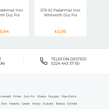
aslanmaz Inox
5/16 A2 Paslanmaz Inox
rth Düz Pul
Whitworth Düz Pul
0,64
₺2,00
Z
TELEFON DESTEĞİ
ANI
0224 443 37 00
maweld
Fimer
Sun-Fix
Osaka
Nurgaz
Max-Extra
Tork
Makita
Gezer
Mano
Autokit
Bahco
Einhell