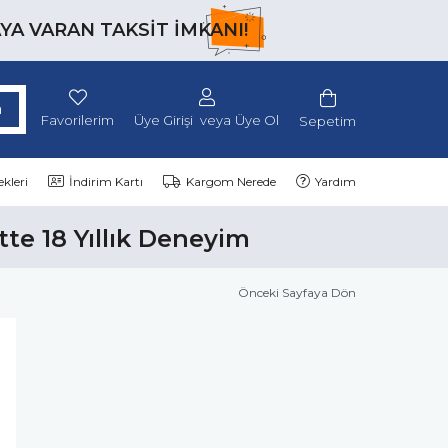
AYA VARAN TAKSİT İMKANI!
Favorilerim
Üye Girişi
Üye Ol
Sepetim
kleri
İndirim Kartı
Kargom Nerede
Yardım
tte 18 Yıllık Deneyim
Önceki Sayfaya Dön