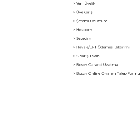
> Yeni Üyelik
> Üye Girişi
> Şifremi Unuttum
> Hesabım
> Sepetim
> Havale/EFT Ödemesi Bildirimi
> Sipariş Takibi
> Bosch Garanti Uzatma
> Bosch Online Onarım Talep Form