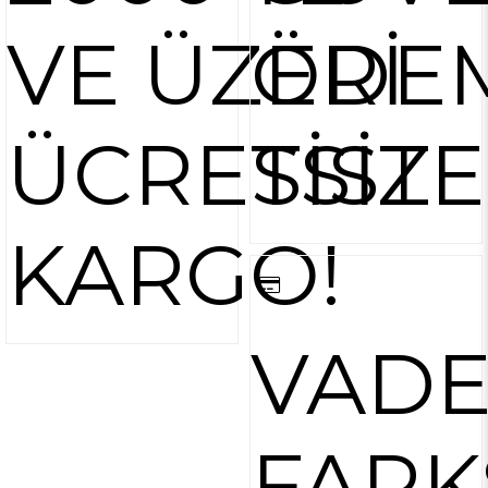
VE ÜZERİ
ÖDE
ÜCRETSİZ
SİST
KARGO!
VAD
FARK