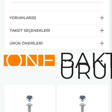
YORUMLAR
(0)
TAKSIT SEÇENEKLERI
ÜRÜN ÖNERILERI
ÖNERİLE
BAKT
ÜRÜ