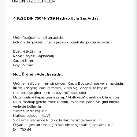
ÜRÜN ÖZELLIKLERI
4.8x22 DIN 7504N YSB Matkap Uçlu Sac Vidası
Ürün fotoğrafı temsil amaçlıdır.
Fotoğrafta görülen ürün, aşağıdaki içerik ile gönderilecektir.
Ebat : 4.8x22 mm
Renk : Beyaz (Kaplamalı)
Çap : 4.8 mm
Boy : 22 mm
Not: Ürünün Adet fiyatıdır.
Ürünlerin ölçüleri mm cinsinden; Çap x Boy şeklinde yer almaktadır.
İlk ölçü değeri; ürünün çapını, ikinci ölçü değeri ise boyunu
(malzemeye giren kısmın boyunu) ifade eder.
Üstün delme kapasitesine sahip "Akıllı Vida" olarak da bilinen bu
ürün, matkap gerektirmez. Plastik, levha sac, panel vb. gibi birçok
yerlerde kullanılır.
Yıldız silindir başlıdır.
Matkap uçludur.(MUV)
Vidalama işleminde PH2 uç kullanmanız tavsiye edilir.
Dayanıklığını artırmak için özel çinko (galvaniz) kaplamalıdır.
DIN 7504N