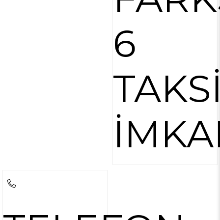
6
TAKS
İMKA