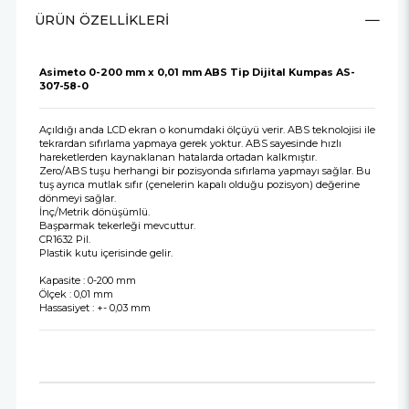
ÜRÜN ÖZELLIKLERI
Asimeto 0-200 mm x 0,01 mm ABS Tip Dijital Kumpas AS-
307-58-0
Açıldığı anda LCD ekran o konumdaki ölçüyü verir. ABS teknolojisi ile
tekrardan sıfırlama yapmaya gerek yoktur. ABS sayesinde hızlı
hareketlerden kaynaklanan hatalarda ortadan kalkmıştır.
Zero/ABS tuşu herhangi bir pozisyonda sıfırlama yapmayı sağlar. Bu
tuş ayrıca mutlak sıfır (çenelerin kapalı olduğu pozisyon) değerine
dönmeyi sağlar.
İnç/Metrik dönüşümlü.
Başparmak tekerleği mevcuttur.
CR1632 Pil.
Plastik kutu içerisinde gelir.
Kapasite : 0-200 mm
Ölçek : 0,01 mm
Hassasiyet : +- 0,03 mm