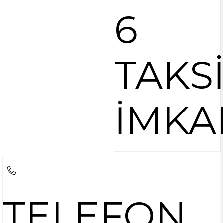
6
TAKS
İMKA
TELEFON