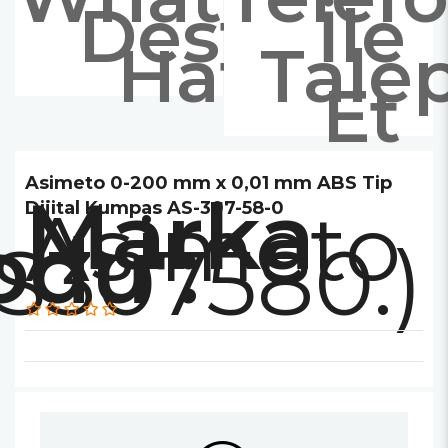
Destek
İle
Hattı
Tale
Et
Asimeto 0-200 mm x 0,01 mm ABS Tip
Marka
Asimeto
Dijital Kumpas AS-307-58-0
AS307580.)
: