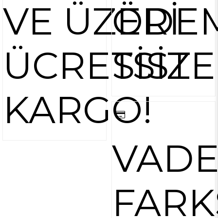
VE ÜZERİ
ÖDE
ÜCRETSİZ
SİST
KARGO!
VAD
FARK