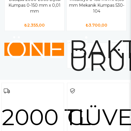
Kumpas 0-150 mm x 0,01
mm Mekanik Kumpas 530-
mm
104
₺2.355,00
₺3.700,00
ÖNERİLE
BAKT
ÜRÜ
2000 TL
GÜVE