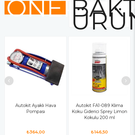
ÖNERİLE
BAKT
ÜRÜ
Autokit Ayaklı Hava
Autokit FA1-089 Klima
Pompası
Koku Giderici Sprey Limon
Kokulu 200 ml
₺364,00
₺146,50