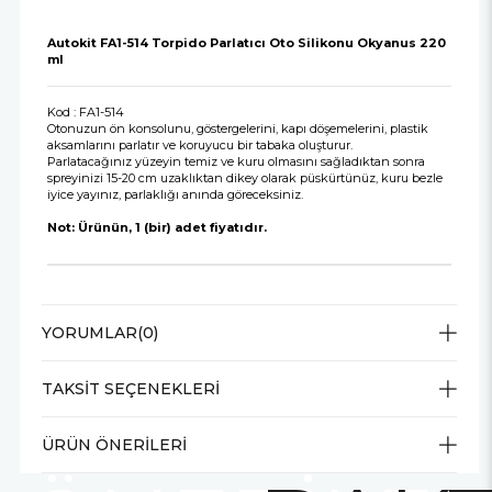
Autokit FA1-514 Torpido Parlatıcı Oto Silikonu Okyanus 220
ml
Kod : FA1-514
Otonuzun ön konsolunu, göstergelerini, kapı döşemelerini, plastik
aksamlarını parlatır ve koruyucu bir tabaka oluşturur.
Parlatacağınız yüzeyin temiz ve kuru olmasını sağladıktan sonra
spreyinizi 15-20 cm uzaklıktan dikey olarak püskürtünüz, kuru bezle
iyice yayınız, parlaklığı anında göreceksiniz.
Not: Ürünün, 1 (bir) adet fiyatıdır.
YORUMLAR
(0)
TAKSIT SEÇENEKLERI
ÜRÜN ÖNERILERI