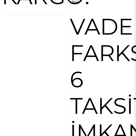
VADE
FARK
6
TAKSİ
İMKA