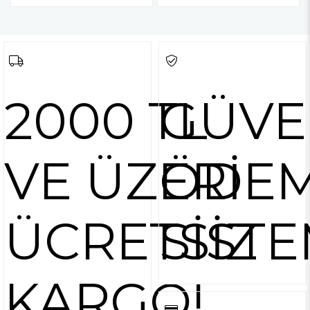
2000 TL
GÜVE
VE ÜZERİ
ÖDE
ÜCRETSİZ
SİSTE
KARGO!