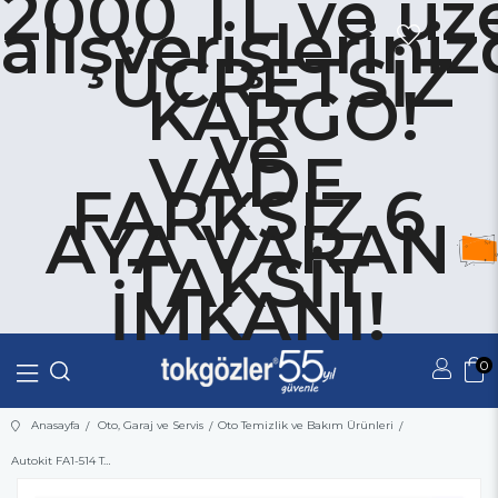
2000 TL ve üze
alışverişlerini
ÜCRETSİZ
KARGO!
ve
VADE
FARKSIZ 6
AYA VARAN
TAKSİT
İMKANI!
0
Üye Girişi
Üye Ol
Anasayfa
Oto, Garaj ve Servis
Oto Temizlik ve Bakım Ürünleri
Autokit FA1-514 Torpido Parlatıcı Oto Silikonu Okyanus 220 ml