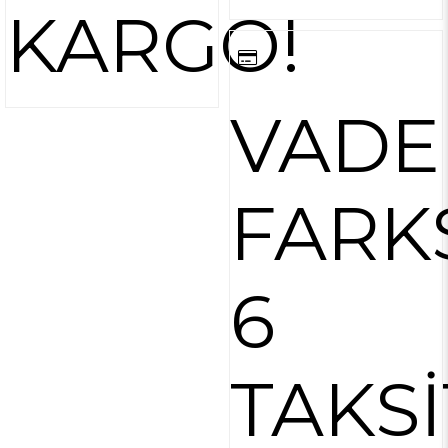
KARGO!
VADE
FARK
6
TAKSİ