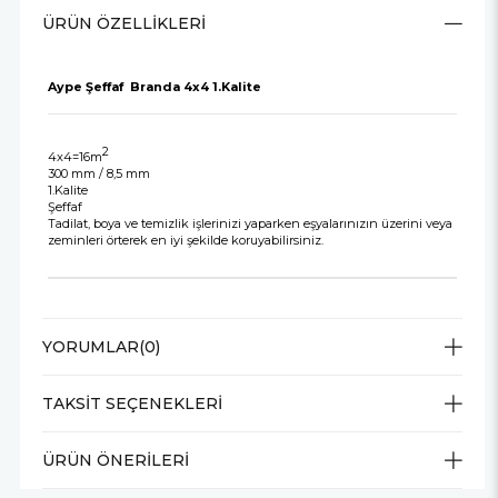
ÜRÜN ÖZELLIKLERI
Aype Şeffaf Branda 4x4 1.Kalite
2
4x4=16m
300 mm / 8,5 mm
1.Kalite
Şeffaf
Tadilat, boya ve temizlik işlerinizi yaparken eşyalarınızın üzerini veya
zeminleri örterek en iyi şekilde koruyabilirsiniz.
YORUMLAR
(0)
TAKSIT SEÇENEKLERI
ÜRÜN ÖNERILERI