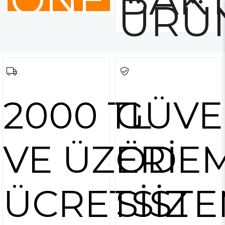
ÜRÜ
2000 TL
GÜVE
VE ÜZERİ
ÖDE
ÜCRETSİZ
SİSTE