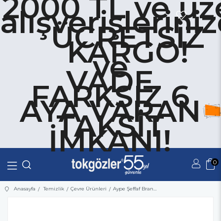
2000 TL ve üz
alışverişlerini
ÜCRETSİZ
KARGO!
ve
VADE
FARKSIZ 6
AYA VARAN
TAKSİT
İMKANI!
0
Üye Girişi
Üye Ol
Anasayfa
Temizlik
Çevre Ürünleri
Aype Şeffaf Branda 4x4 1.Kalite