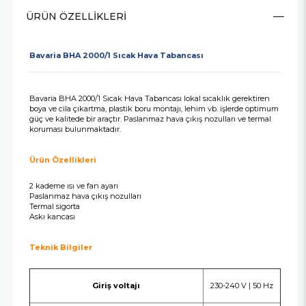
ÜRÜN ÖZELLIKLERI
Bavaria BHA 2000/1 Sıcak Hava Tabancası
Bavaria BHA 2000/1 Sıcak Hava Tabancası lokal sıcaklık gerektiren
boya ve cila çıkartma, plastik boru montajı, lehim vb. işlerde optimum
güç ve kalitede bir araçtır. Paslanmaz hava çıkış nozulları ve termal
koruması bulunmaktadır.
Ürün Özellikleri
2 kademe ısı ve fan ayarı
Paslanmaz hava çıkış nozulları
Termal sigorta
Askı kancası
Teknik Bilgiler
Giriş voltajı
230-240 V | 50 Hz