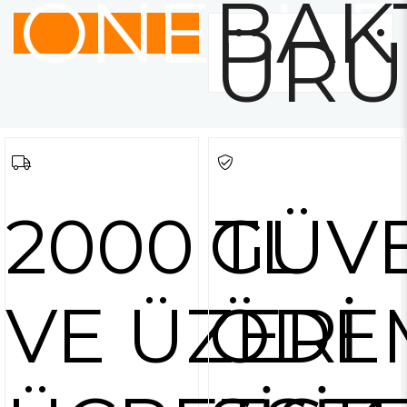
ÖNERİLE
BAK
ÜRÜ
2000 TL
GÜVE
VE ÜZERİ
ÖDE