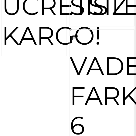
ÜCRETSİZ
SİST
KARGO!
VAD
FARK
6