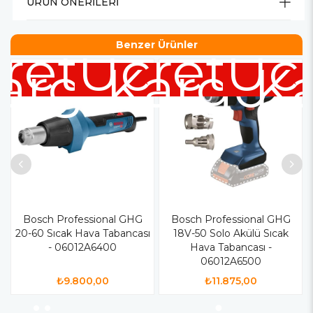
ÜRÜN ÖNERILERI
retsiz
Ücretsiz
Benzer Ürünler
Ücr
argo
Kargo
K
Bosch Professional GHG
Bosch Professional GHG
20-60 Sıcak Hava Tabancası
18V-50 Solo Akülü Sıcak
- 06012A6400
Hava Tabancası -
06012A6500
₺9.800,00
₺11.875,00