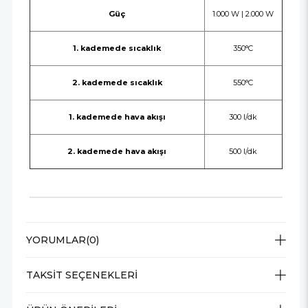
Güç
1.000 W | 2.000 W
1. kademede sıcaklık
350°C
2. kademede sıcaklık
550°C
1. kademede hava akışı
300 l/dk
2. kademede hava akışı
500 l/dk
YORUMLAR
(0)
TAKSIT SEÇENEKLERI