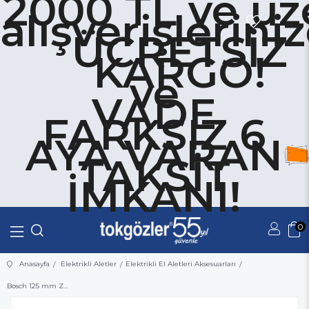
2000 TL ve üz
alışverişlerini
ÜCRETSİZ
KARGO!
ve
VADE
FARKSIZ 6
AYA VARAN
TAKSİT
İMKANI!
0
Üye Girişi
Üye Ol
Anasayfa
Elektrikli Aletler
Elektrikli El Aletleri Aksesuarları
Bosch 125 mm Zımpara Tabanı Orta Sertlikte (GEX)