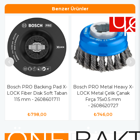
Benzer Ürünler
Üc
K
Bosch PRO Backing Pad X-
Bosch PRO Metal Heavy X-
LOCK Fiber Disk Soft Taban
LOCK Metal Çelik Çanak
115 mm - 2608601711
Fırça 75x0.5 mm
- 2608620727
₺798,00
₺746,00