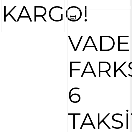
KARGO!
VADE
FARK
6
TAKSİ