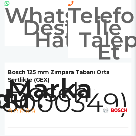
Whatsapp
Telef
Destek
İle
Hattı
Tale
Et
Bosch 125 mm Zımpara Tabanı Orta
Marka
Bosch
Sertlikte (GEX)
:
08000349)