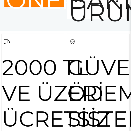
ÖNERİLE
BAKT
ÜRÜ
2000 TL
GÜVE
VE ÜZERİ
ÖDE
ÜCRETSİZ
SİSTE