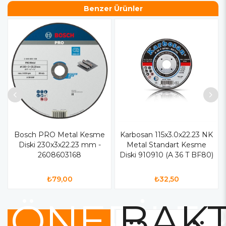
Benzer Ürünler
Bosch PRO Metal Kesme
Karbosan 115x3.0x22.23 NK
Diski 230x3x22.23 mm -
Metal Standart Kesme
2608603168
Diski 910910 (A 36 T BF80)
₺79,00
₺32,50
ÖNERİLE
BAKT