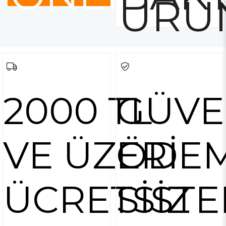
ÜRÜ
2000 TL
GÜVE
VE ÜZERİ
ÖDE
ÜCRETSİZ
SİSTE