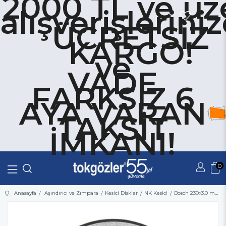
2000 TL ve üz
alışverişlerini
ÜCRETSİZ
KARGO!
ve
VADE
FARKSIZ 6
AYA VARAN
TAKSİT
İMKANI!
0
Üye Girişi
Üye Ol
Anasayfa
Aşındırıcı ve Zımpara
Kesici Diskler
NK Kesici
Bosch 230x3.0 mm Expert for Metal Düz Kesme Diski