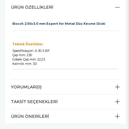
ÜRÜN ÖZELLIKLERI
Bosch 230x3.0 mm Expert for Metal Düz Kesme Diski
Teknik Özellikler
Spesifikasyon: A 30 S BF
Çap mm: 230
Göbek Çap mm: 22,23
Kalınlık mm: 3,0
YORUMLAR
(0)
TAKSIT SEÇENEKLERI
ÜRÜN ÖNERILERI