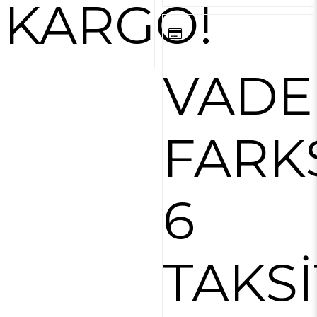
KARGO!
VADE
FARK
6
TAKSİ