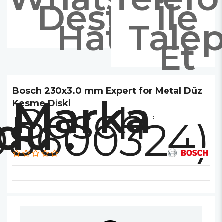
Destek
İle
Hattı
Tale
Et
Bosch 230x3.0 mm Expert for Metal Düz
Marka
Bosch
Kesme Diski
:
08600324)