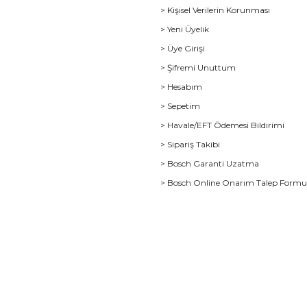
> Kişisel Verilerin Korunması
> Yeni Üyelik
> Üye Girişi
> Şifremi Unuttum
> Hesabım
> Sepetim
> Havale/EFT Ödemesi Bildirimi
> Sipariş Takibi
> Bosch Garanti Uzatma
> Bosch Online Onarım Talep Form