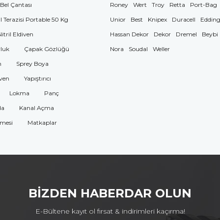
 Bel Çantası
Roney
Wert
Troy
Retta
Port-Bag
El Terazisi Portable 50 Kg
Unior
Best
Knipex
Duracell
Eddin
Nitril Eldiven
Hassan Dekor
Dekor
Dremel
Beybi
luk
Çapak Gözlüğü
Nora
Soudal
Weller
n
Sprey Boya
ven
Yapıştırıcı
Lokma
Panç
da
Kanal Açma
omesi
Matkaplar
BİZDEN HABERDAR OLUN
E-Bültene kayıt ol fırsat & indirimleri kaçırma!