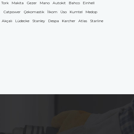
Tork
Makita
Gezer
Mano
Autokit
Bahco
Einhell
g
Catpower
Çekomastik
İlkom
Üso
Kumtel
Medop
Akçalı
Lüdecke
Stanley
Despa
Karcher
Atlas
Starline