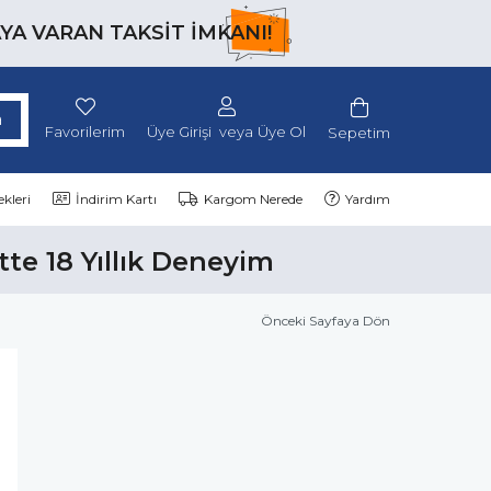
AYA VARAN TAKSİT İMKANI!
Favorilerim
Üye Girişi
Üye Ol
Sepetim
kleri
İndirim Kartı
Kargom Nerede
Yardım
tte 18 Yıllık Deneyim
Önceki Sayfaya Dön