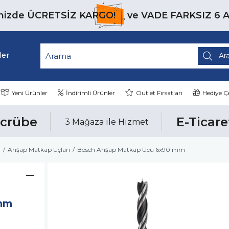
inizde
ÜCRETSİZ KARGO!
ve
VADE FARKSIZ 6 
ler
Yeni Ürünler
İndirimli Ürünler
Outlet Fırsatları
Hediye Çe
ecrübe
E-Ticare
3 Mağaza ile Hizmet
ı
Ahşap Matkap Uçları
Bosch Ahşap Matkap Ucu 6x90 mm
mm