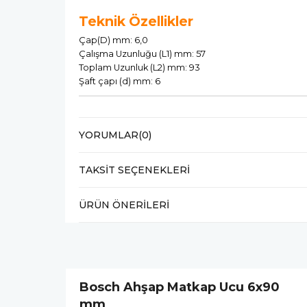
Teknik Özellikler
Çap(D) mm: 6,0
Çalışma Uzunluğu (L1) mm: 57
Toplam Uzunluk (L2) mm: 93
Şaft çapı (d) mm: 6
YORUMLAR
(0)
TAKSIT SEÇENEKLERI
ÜRÜN ÖNERILERI
Bosch Ahşap Matkap Ucu 6x90
mm