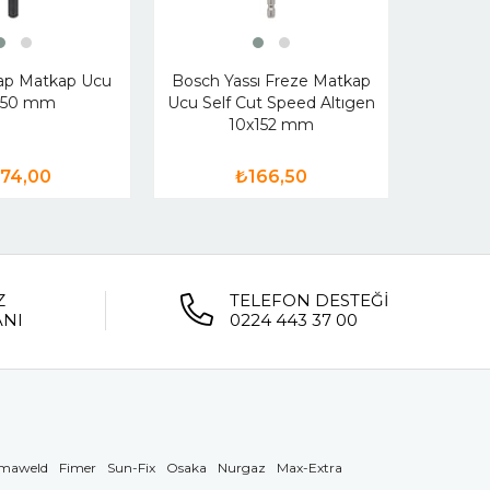
Bosc
Mat
ap Matkap Ucu
Bosch Yassı Freze Matkap
150 mm
Ucu Self Cut Speed Altıgen
10x152 mm
74,00
₺166,50
Z
TELEFON DESTEĞİ
ANI
0224 443 37 00
maweld
Fimer
Sun-Fix
Osaka
Nurgaz
Max-Extra