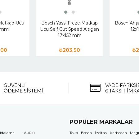
Matkap Ucu
Bosch Yassı Freze Matkap
Bosch Ahş
0 mm
Ucu Self Cut Speed Altıgen
12x
17x152 mm
,00
₺203,50
₺2
GÜVENLİ
VADE FARKSI
ÖDEME SİSTEMİ
6 TAKSİT İMK
POPÜLER MARKALAR
idalama
Akülü
Toko
Bosch
İzeltaş
Karbosan
Mag