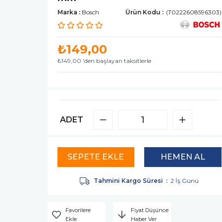
Marka
:
Bosch
(T0222608596303)
₺149,00
₺149,00
'den başlayan taksitlerle
ADET
Tahmini Kargo Süresi
:
2 İş Günü
Favorilere
Fiyat Düşünce
Ekle
Haber Ver