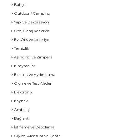
> Bahçe
> Outdoor / Camping
> Yapı ve Dekorasyon
> Oto, Garaj ve Servis
> Ev, Ofis ve Kırtasiye
> Temizlik
> Aşındırıcı ve Zımpara
> Kimyasallar
> Elektrik ve Aydınlatma
u
> Ölçme ve Test Aletleri
> Elektronik
> Kaynak
> Ambalaj
> Bağlantı
> İstifleme ve Depolama
> Giyim, Aksesuar ve Çanta