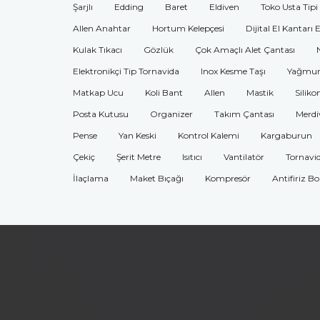
Şarjlı
Edding
Baret
Eldiven
Toko Usta Tipi
Allen Anahtar
Hortum Kelepçesi
Dijital El Kantarı 
Kulak Tıkacı
Gözlük
Çok Amaçlı Alet Çantası
Elektronikçi Tip Tornavida
Inox Kesme Taşı
Yağmur
Matkap Ucu
Koli Bant
Allen
Mastik
Siliko
Posta Kutusu
Organizer
Takım Çantası
Merdi
Pense
Yan Keski
Kontrol Kalemi
Kargaburun
Çekiç
Şerit Metre
Isıtıcı
Vantilatör
Tornavi
İlaçlama
Maket Bıçağı
Kompresör
Antifiriz B