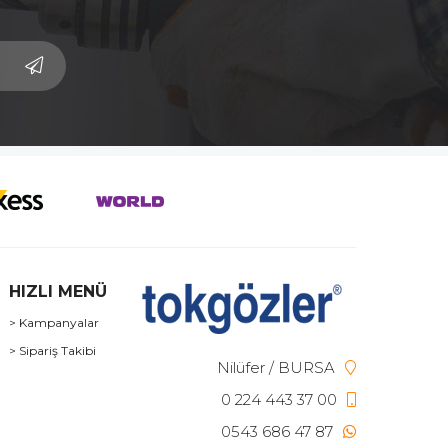
HIZLI MENÜ
> Kampanyalar
> Sipariş Takibi
Nilüfer / BURSA
0 224 443 37 00
0543 686 47 87