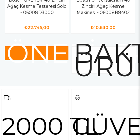
Ağaç Kesme Testeresi Solo
Zincirli Ağaç Kesme
- 06008D3000
Makinesi - 06008B8402
₺22.745,00
₺10.630,00
ÖNERİLE
BAKT
ÜRÜ
2000 TL
GÜVE