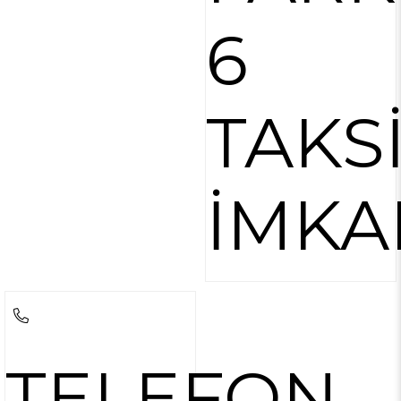
6
TAKS
İMKA
TELEFON