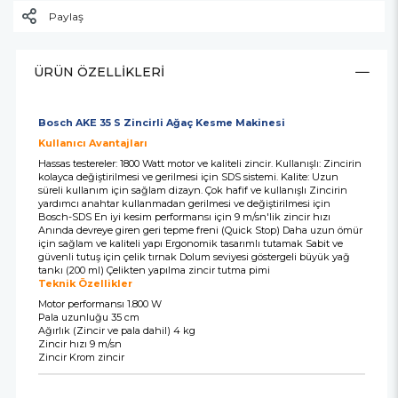
Paylaş
ÜRÜN ÖZELLIKLERI
Bosch AKE 35 S Zincirli Ağaç Kesme Makinesi
Kullanıcı Avantajları
Hassas testereler: 1800 Watt motor ve kaliteli zincir. Kullanışlı: Zincirin
kolayca değiştirilmesi ve gerilmesi için SDS sistemi. Kalite: Uzun
süreli kullanım için sağlam dizayn. Çok hafif ve kullanışlı Zincirin
yardımcı anahtar kullanmadan gerilmesi ve değiştirilmesi için
Bosch-SDS En iyi kesim performansı için 9 m/sn'lik zincir hızı
Anında devreye giren geri tepme freni (Quick Stop) Daha uzun ömür
için sağlam ve kaliteli yapı Ergonomik tasarımlı tutamak Sabit ve
güvenli tutuş için çelik tırnak Dolum seviyesi göstergeli büyük yağ
tankı (200 ml) Çelikten yapılma zincir tutma pimi
Teknik Özellikler
Motor performansı 1.800 W
Pala uzunluğu 35 cm
Ağırlık (Zincir ve pala dahil) 4 kg
Zincir hızı 9 m/sn
Zincir Krom zincir