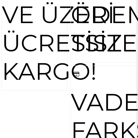
VE ÜZERİ
ÖDE
ÜCRETSİZ
SİST
KARGO!
VAD
FARK