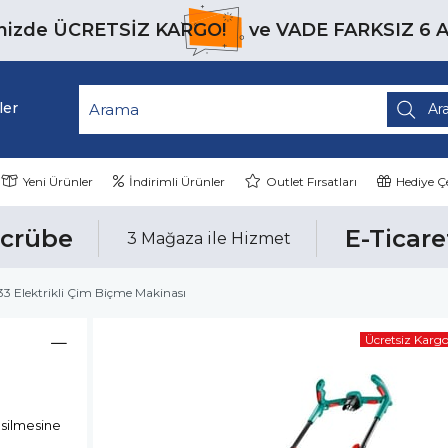
inizde
ÜCRETSİZ KARGO!
ve
VADE FARKSIZ 6 
ler
Yeni Ürünler
İndirimli Ürünler
Outlet Fırsatları
Hediye Çe
ecrübe
E-Ticare
3 Mağaza ile Hizmet
3 Elektrikli Çim Biçme Makinası
Ücretsiz Karg
esilmesine