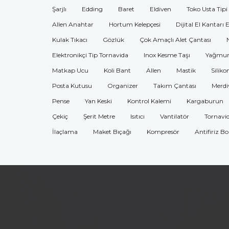
Şarjlı
Edding
Baret
Eldiven
Toko Usta Tipi
Allen Anahtar
Hortum Kelepçesi
Dijital El Kantarı 
Kulak Tıkacı
Gözlük
Çok Amaçlı Alet Çantası
Elektronikçi Tip Tornavida
Inox Kesme Taşı
Yağmur
Matkap Ucu
Koli Bant
Allen
Mastik
Siliko
Posta Kutusu
Organizer
Takım Çantası
Merdi
Pense
Yan Keski
Kontrol Kalemi
Kargaburun
Çekiç
Şerit Metre
Isıtıcı
Vantilatör
Tornavi
İlaçlama
Maket Bıçağı
Kompresör
Antifiriz B