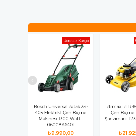
Ücretsiz Kargo
Bosch UniversalRotak 34-
Rtrmax RTR965
405 Elektrikli Çim Biçme
Çim Biçme 
Makinesi 1300 Watt -
Şanzımanlı 173
06008A6401
₺9.990,00
₺21.92