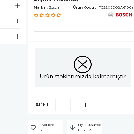
Marka
:
Bosch
(T02206008A6100)
Ürün stoklarımızda kalmamıştır.
ADET
Favorilere
Fiyat Düşünce
Ekle
Haber Ver