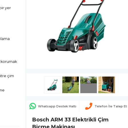
bir yer
oplama
nı korumak
itre çim
sme
Whatsapp Destek Hattı
Telefon İle Talep Et
Bosch ARM 33 Elektrikli Çim
Biçme Makinası