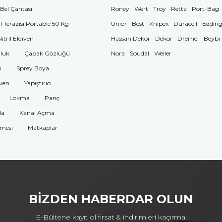
 Bel Çantası
Roney
Wert
Troy
Retta
Port-Bag
El Terazisi Portable 50 Kg
Unior
Best
Knipex
Duracell
Eddin
Nitril Eldiven
Hassan Dekor
Dekor
Dremel
Beybi
luk
Çapak Gözlüğü
Nora
Soudal
Weller
n
Sprey Boya
ven
Yapıştırıcı
Lokma
Panç
da
Kanal Açma
omesi
Matkaplar
BİZDEN HABERDAR OLUN
E-Bültene kayıt ol fırsat & indirimleri kaçırma!