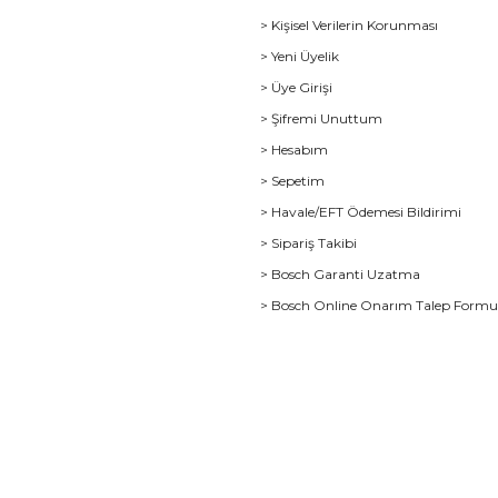
> Kişisel Verilerin Korunması
> Yeni Üyelik
> Üye Girişi
> Şifremi Unuttum
> Hesabım
> Sepetim
> Havale/EFT Ödemesi Bildirimi
> Sipariş Takibi
> Bosch Garanti Uzatma
> Bosch Online Onarım Talep Form