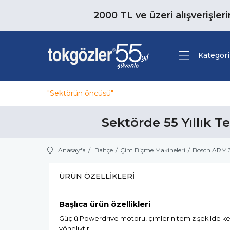
2000 TL ve üzeri alışverişler
Kategori
"Sektörün öncüsü"
Sektörde 55 Yıllık T
Anasayfa
Bahçe
Çim Biçme Makineleri
Bosch ARM 3
ÜRÜN ÖZELLIKLERI
Başlıca ürün özellikleri
Güçlü Powerdrive motoru, çimlerin temiz şekilde k
yöneliktir.