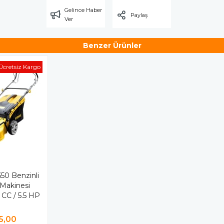
Gelince Haber
Paylaş
Ver
Benzer Ürünler
Ücretsiz Kargo
0 Benzinli
Makinesi
 CC / 5.5 HP
5,00