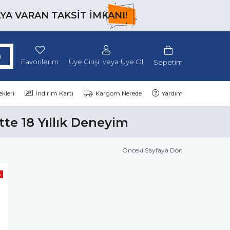
AYA VARAN TAKSİT İMKANI!
Favorilerim
Üye Girişi
Üye Ol
Sepetim
kleri
İndirim Kartı
Kargom Nerede
Yardım
tte 18 Yıllık Deneyim
Önceki Sayfaya Dön
o