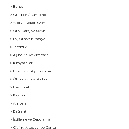
> Bahçe
> Outdoor / Camping
> Yapı ve Dekorasyon
> Oto, Garaj ve Servis
> Ev, Ofis ve Kırtasiye
> Temizlik
> Aşındırıcı ve Zımpara
> Kimyasallar
> Elektrik ve Aydınlatma
u
> Ölçme ve Test Aletleri
> Elektronik
> Kaynak
> Ambalaj
> Bağlantı
> İstifleme ve Depolama
> Giyim, Aksesuar ve Çanta