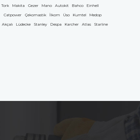
Tork
Makita
Gezer
Mano
Autokit
Bahco
Einhell
g
Catpower
Çekomastik
İlkom
Üso
Kumtel
Medop
Akçalı
Lüdecke
Stanley
Despa
Karcher
Atlas
Starline