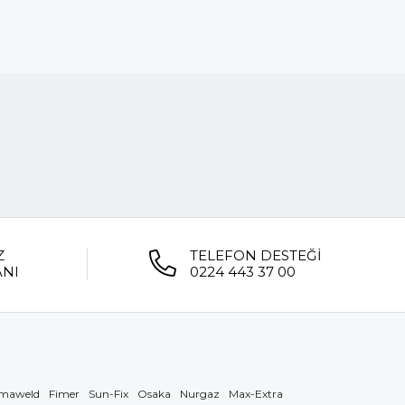
Z
TELEFON DESTEĞİ
ANI
0224 443 37 00
maweld
Fimer
Sun-Fix
Osaka
Nurgaz
Max-Extra