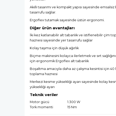
Akıllı tasarımı ve kompakt yapısı sayesinde emsalsiz 
tasarrufu sağlar.
Ergoflex tutamak sayesinde üstün ergonomi.
Diğer ürün avantajları
İki kez katlanabilir alt tabanlık ve istiflenebilir çim t
haznesi sayesinde yer tasarrufu sağlar
Kolay taşıma için düşük ağırlık
Biçme makinesini kolayca ilerletmek ve sırt sağlığı
için ergonomik Ergoflex alt tabanlık
Boşaltma amacıyla daha az çalışma kesintisi için 40 l
toplama haznesi
Merkezi kesme yüksekliği ayarı sayesinde kolay ke
yüksekliği ayarı
Teknik veriler
Motor gücü
1.300 W
Tork momenti
15 Nm
Kesme genişliği
34 cm