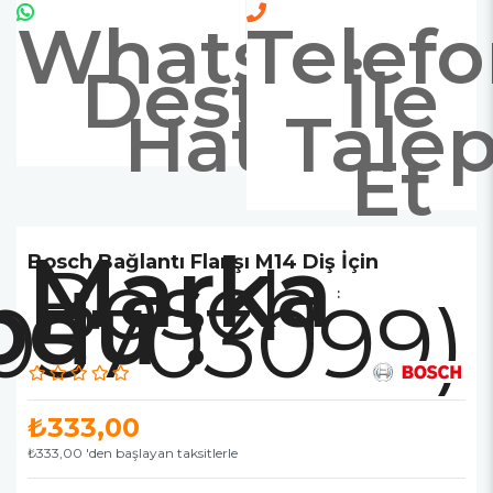
Whatsapp
Telef
Destek
İle
Hattı
Tale
Et
Marka
Bosch
Bosch Bağlantı Flanşı M14 Diş İçin
:
05703099)
₺333,00
₺333,00
'den başlayan taksitlerle