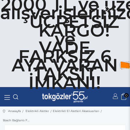
2000 TL ve üze
alışverişlerini
ÜCRETSİZ
KARGO!
ve
VADE
FARKSIZ 6
AYA VARAN
TAKSİT
İMKANI!
0
Üye Girişi
Üye Ol
Anasayfa
Elektrikli Aletler
Elektrikli El Aletleri Aksesuarları
Bosch Bağlantı Flanşı M14 Diş İçin