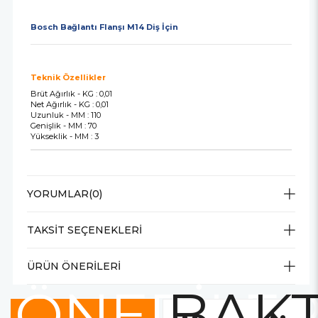
Bosch Bağlantı Flanşı M14 Diş İçin
Teknik Özellikler
Brüt Ağırlık - KG : 0,01
Net Ağırlık - KG : 0,01
Uzunluk - MM : 110
Genişlik - MM : 70
Yükseklik - MM : 3
YORUMLAR
(0)
TAKSIT SEÇENEKLERI
ÜRÜN ÖNERILERI
ÖNERİLE
BAKT