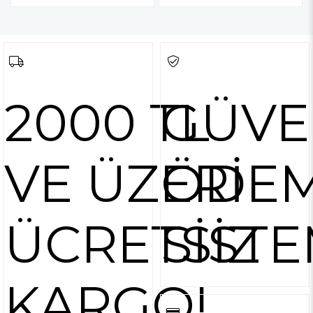
2000 TL
GÜVE
VE ÜZERİ
ÖDE
ÜCRETSİZ
SİSTE
KARGO!