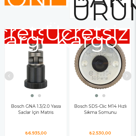
ÜRÜ
cretsiz
Ücretsiz
Kargo
Kargo
Bosch GNA 1.3/2.0 Yassı
Bosch SDS-Clic M14 Hızlı
Saclar İçin Matris
Sıkma Somunu
₺6.935,00
₺2.530,00