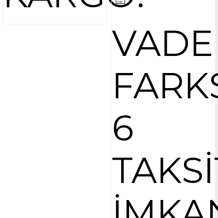
VADE
FARK
6
TAKSİ
İMKA