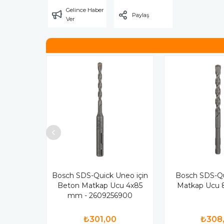
Gelince Haber
Paylaş
Ver
Bosch SDS-Quick Uneo için
Bosch SDS-Q
Beton Matkap Ucu 4x85
Matkap Ucu
mm - 2609256900
₺301,00
₺308