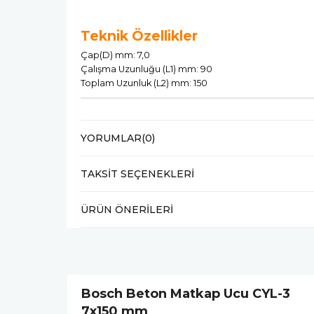
Teknik Özellikler
Çap(D) mm: 7,0
Çalışma Uzunluğu (L1) mm: 90
Toplam Uzunluk (L2) mm: 150
YORUMLAR
(0)
TAKSIT SEÇENEKLERI
ÜRÜN ÖNERILERI
Bosch Beton Matkap Ucu CYL-3
7x150 mm