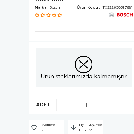
Marka
:
Bosch
(T0222608597681)
Ürün stoklarımızda kalmamıştır.
ADET
Favorilere
Fiyat Düşünce
Ekle
Haber Ver