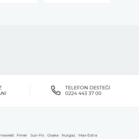
Z
TELEFON DESTEĞİ
ANI
0224 443 37 00
maweld
Fimer
Sun-Fix
Osaka
Nurgaz
Max-Extra