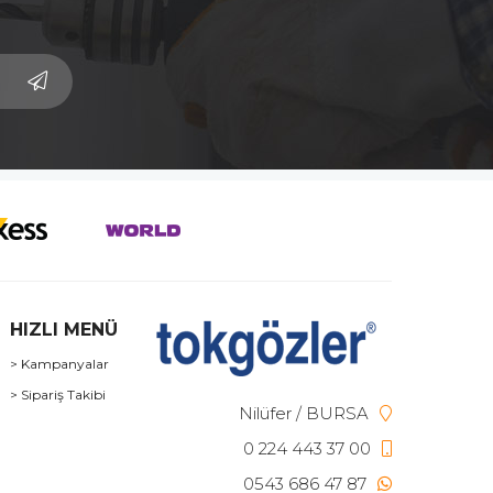
HIZLI MENÜ
> Kampanyalar
> Sipariş Takibi
Nilüfer / BURSA
0 224 443 37 00
0543 686 47 87