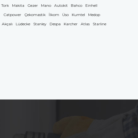
Tork
Makita
Gezer
Mano
Autokit
Bahco
Einhell
g
Catpower
Çekomastik
İlkom
Üso
Kumtel
Medop
Akçalı
Lüdecke
Stanley
Despa
Karcher
Atlas
Starline