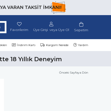
AYA VARAN TAKSİT İMKANI!
Favorilerim
Üye Girişi
Üye Ol
Sepetim
kleri
İndirim Kartı
Kargom Nerede
Yardım
tte 18 Yıllık Deneyim
Önceki Sayfaya Dön