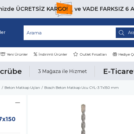
inizde
ÜCRETSİZ KARGO!
ve
VADE FARKSIZ 6 
ler
Yeni Ürünler
İndirimli Ürünler
Outlet Fırsatları
Hediye Çe
ecrübe
E-Ticare
3 Mağaza ile Hizmet
ı
Beton Matkap Uçları
Bosch Beton Matkap Ucu CYL-3 7x150 mm
7x150