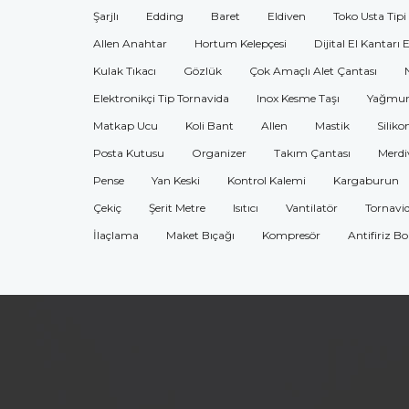
Şarjlı
Edding
Baret
Eldiven
Toko Usta Tipi
Allen Anahtar
Hortum Kelepçesi
Dijital El Kantarı 
Kulak Tıkacı
Gözlük
Çok Amaçlı Alet Çantası
Elektronikçi Tip Tornavida
Inox Kesme Taşı
Yağmur
Matkap Ucu
Koli Bant
Allen
Mastik
Siliko
Posta Kutusu
Organizer
Takım Çantası
Merdi
Pense
Yan Keski
Kontrol Kalemi
Kargaburun
Çekiç
Şerit Metre
Isıtıcı
Vantilatör
Tornavi
İlaçlama
Maket Bıçağı
Kompresör
Antifiriz B