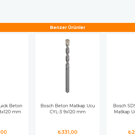
Benzer Ürünler
uick Beton
Bosch Beton Matkap Ucu
Bosch SDS
 8x120 mm
CYL-3 9x120 mm
Matkap U
,00
₺331,00
₺2