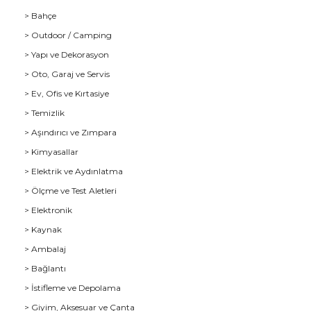
> Bahçe
> Outdoor / Camping
> Yapı ve Dekorasyon
> Oto, Garaj ve Servis
> Ev, Ofis ve Kırtasiye
> Temizlik
> Aşındırıcı ve Zımpara
> Kimyasallar
> Elektrik ve Aydınlatma
u
> Ölçme ve Test Aletleri
> Elektronik
> Kaynak
> Ambalaj
> Bağlantı
> İstifleme ve Depolama
> Giyim, Aksesuar ve Çanta