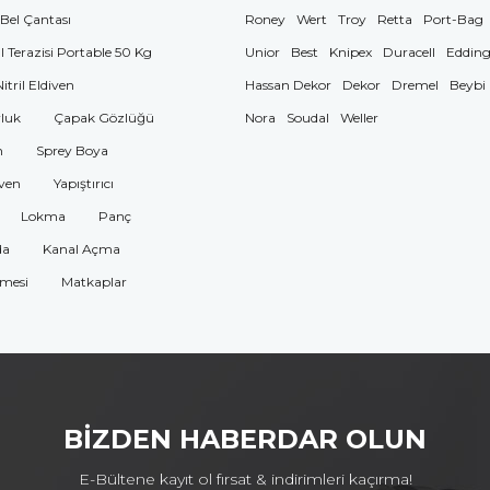
 Bel Çantası
Roney
Wert
Troy
Retta
Port-Bag
El Terazisi Portable 50 Kg
Unior
Best
Knipex
Duracell
Eddin
Nitril Eldiven
Hassan Dekor
Dekor
Dremel
Beybi
luk
Çapak Gözlüğü
Nora
Soudal
Weller
n
Sprey Boya
ven
Yapıştırıcı
Lokma
Panç
da
Kanal Açma
omesi
Matkaplar
BİZDEN HABERDAR OLUN
E-Bültene kayıt ol fırsat & indirimleri kaçırma!