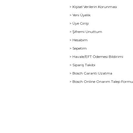
> Kişisel Verilerin Korunması
> Yeni Üyelik
> Üye Girişi
> Şifremi Unuttum
> Hesabım
> Sepetim
> Havale/EFT Ödemesi Bildirimi
> Sipariş Takibi
> Bosch Garanti Uzatma
> Bosch Online Onarım Talep Form