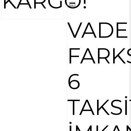
KARGO!
VADE
FARK
6
TAKSİ