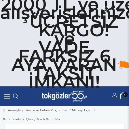
2000 TL ve üze
alışverişlerini
ÜCRETSİZ
KARGO!
ve
VADE
FARKSIZ 6
AYA VARAN
TAKSİT
İMKANI!
0
Üye Girişi
Üye Ol
Anasayfa
Kesme ve Delme Programları
Matkap Uçları
Beton Matkap Uçları
Bosch Beton Matkap Ucu CYL-5 Blue Granite Turbo 5x100 mm