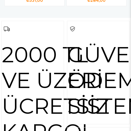
₺331,00
₺284,00
2000 TL
GÜVE
VE ÜZERİ
ÖDE
ÜCRETSİZ
SİSTE