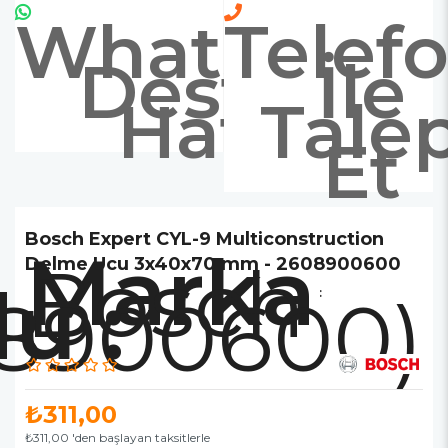
Whatsapp
Telef
Destek
İle
Hattı
Tale
Et
Bosch Expert CYL-9 Multiconstruction
Marka
Bosch
Delme Ucu 3x40x70 mm - 2608900600
8900600)
:
₺311,00
₺311,00
'den başlayan taksitlerle