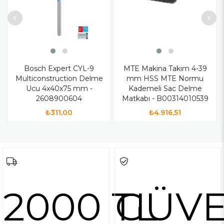
Bosch Expert CYL-9
MTE Makina Takım 4-39
Multiconstruction Delme
mm HSS MTE Normu
Ucu 4x40x75 mm -
Kademeli Sac Delme
2608900604
Matkabı - B00314010539
₺311,00
₺4.916,51
2000 TL
GÜVE