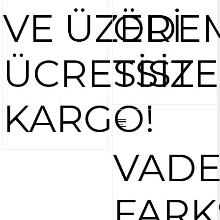
VE ÜZERİ
ÖDE
ÜCRETSİZ
SİST
KARGO!
VAD
FARK