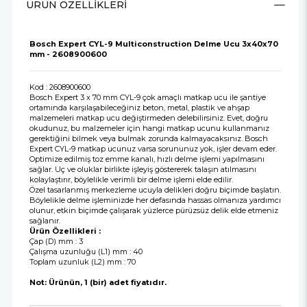
ÜRÜN ÖZELLIKLERI
Bosch Expert CYL-9 Multiconstruction Delme Ucu 3x40x70
mm - 2608900600
Kod : 2608900600
Bosch Expert 3 x 70 mm CYL-9 çok amaçlı matkap ucu ile şantiye
ortamında karşılaşabileceğiniz beton, metal, plastik ve ahşap
malzemeleri matkap ucu değiştirmeden delebilirsiniz. Evet, doğru
okudunuz, bu malzemeler için hangi matkap ucunu kullanmanız
gerektiğini bilmek veya bulmak zorunda kalmayacaksınız. Bosch
Expert CYL-9 matkap ucunuz varsa sorununuz yok, işler devam eder.
Optimize edilmiş toz emme kanalı, hızlı delme işlemi yapılmasını
sağlar. Uç ve oluklar birlikte işleyiş göstererek talaşın atılmasını
kolaylaştırır, böylelikle verimli bir delme işlemi elde edilir.
Özel tasarlanmış merkezleme ucuyla delikleri doğru biçimde başlatın.
Böylelikle delme işleminizde her defasında hassas olmanıza yardımcı
olunur, etkin biçimde çalışarak yüzlerce pürüzsüz delik elde etmeniz
sağlanır.
Ürün Özellikleri :
Çap (D) mm : 3
Çalışma uzunluğu (L1) mm : 40
Toplam uzunluk (L2) mm : 70
Not: Ürünün, 1 (bir) adet fiyatıdır.