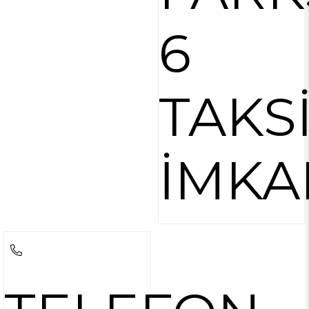
6
TAKS
İMKA