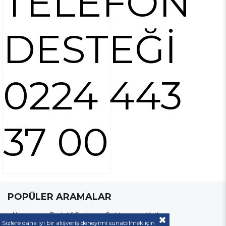
TELEFON
DESTEĞİ
0224 443
37 00
POPÜLER ARAMALAR
Nurgaz
Portatif Ocak
Outdoor
Matkap
Sizlere daha iyi bir alışveriş deneyimi sunabilmek için