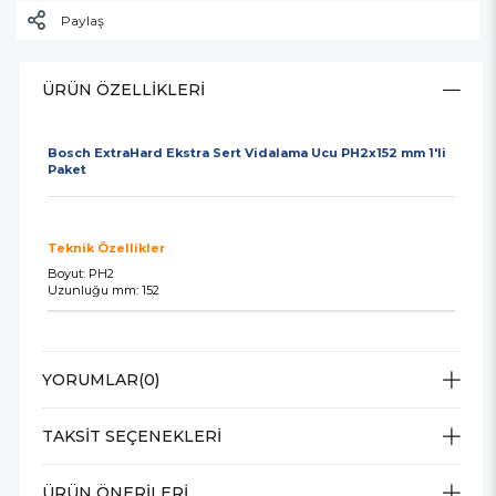
Paylaş
ÜRÜN ÖZELLIKLERI
Bosch ExtraHard Ekstra Sert Vidalama Ucu PH2x152 mm 1'li
Paket
Teknik Özellikler
Boyut: PH2
Uzunluğu mm: 152
YORUMLAR
(0)
TAKSIT SEÇENEKLERI
ÜRÜN ÖNERILERI