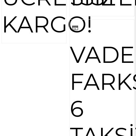
KARGO!
VADE
FARK
6
TAKSİ