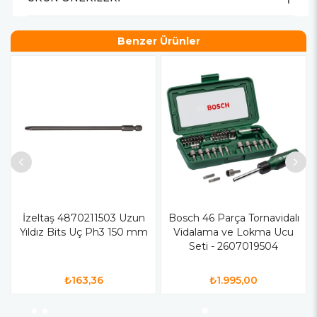
Benzer Ürünler
İzeltaş 4870211503 Uzun
Bosch 46 Parça Tornavidalı
Yıldız Bits Uç Ph3 150 mm
Vidalama ve Lokma Ucu
Seti - 2607019504
₺163,36
₺1.995,00