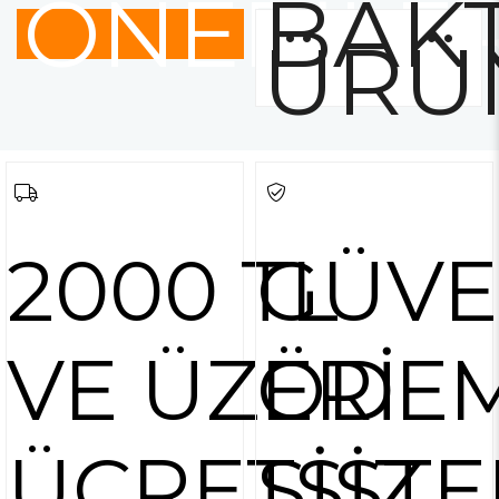
ÖNERİLE
BAKT
ÜRÜ
2000 TL
GÜVE
VE ÜZERİ
ÖDE
ÜCRETSİZ
SİSTE