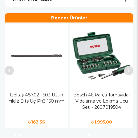
Benzer Ürünler
İzeltaş 4870211503 Uzun
Bosch 46 Parça Tornavidalı
Yıldız Bits Uç Ph3 150 mm
Vidalama ve Lokma Ucu
Seti - 2607019504
₺163,36
₺1.995,00