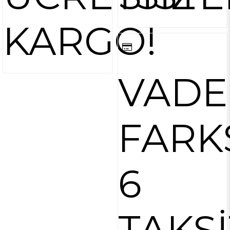
KARGO!
VADE
FARK
6
TAKSİ