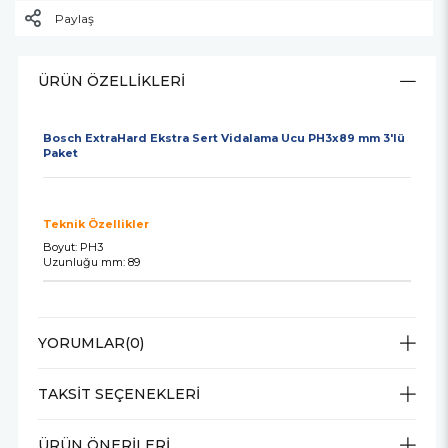
Paylaş
ÜRÜN ÖZELLIKLERI
Bosch ExtraHard Ekstra Sert Vidalama Ucu PH3x89 mm 3'lü
Paket
Teknik Özellikler
Boyut: PH3
Uzunluğu mm: 89
YORUMLAR
(0)
TAKSIT SEÇENEKLERI
ÜRÜN ÖNERILERI