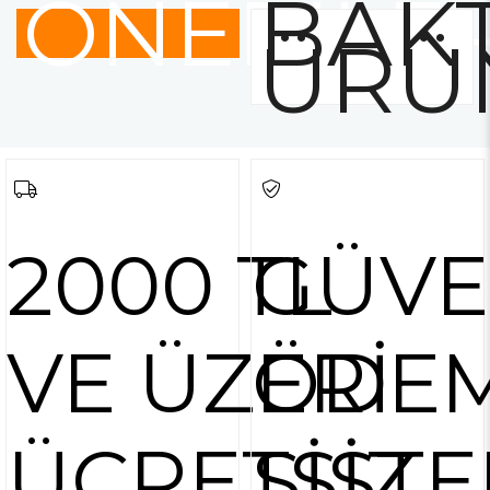
ÖNERİLE
BAKT
ÜRÜ
2000 TL
GÜVE
VE ÜZERİ
ÖDE
ÜCRETSİZ
SİSTE