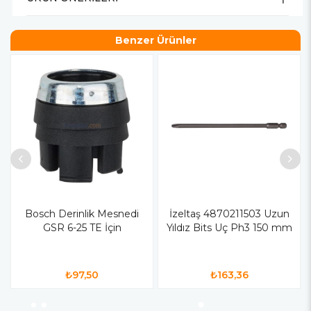
Benzer Ürünler
Bosch Derinlik Mesnedi
İzeltaş 4870211503 Uzun
GSR 6-25 TE İçin
Yıldız Bits Uç Ph3 150 mm
₺97,50
₺163,36