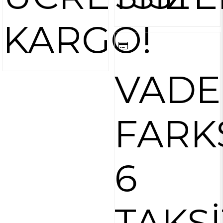
KARGO!
VADE
FARK
6
TAKSİ