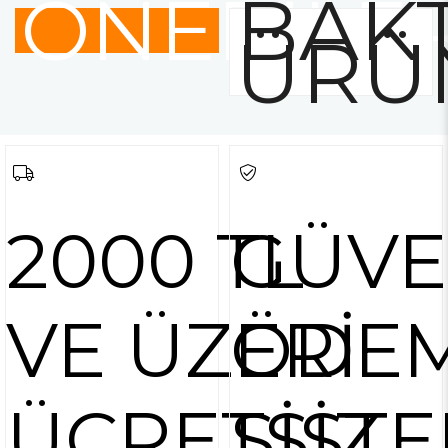
ÖNERİLE
BAKT
ÜRÜ
2000 TL
GÜVE
VE ÜZERİ
ÖDE
ÜCRETSİZ
SİSTE