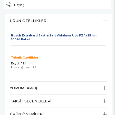
Paylaş
ÜRÜN ÖZELLIKLERI
Bosch ExtraHard Ekstra Sert Vidalama Ucu PZ 1x25 mm
100'lü Paket
Teknik Özellikler
Boyut: PZ1
Uzunluğu mm: 25
YORUMLAR
(0)
TAKSIT SEÇENEKLERI
ÜRÜN ÖNERILERI