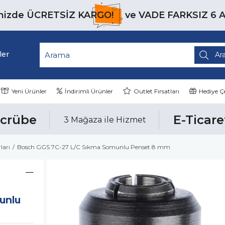
inizde
ÜCRETSİZ KARGO!
ve
VADE FARKSIZ 6 
ler
Yeni Ürünler
İndirimli Ürünler
Outlet Fırsatları
Hediye Çe
ecrübe
E-Ticare
3 Mağaza ile Hizmet
ları
Bosch GGS 7C-27 L/C Sıkma Somunlu Penset 8 mm
unlu