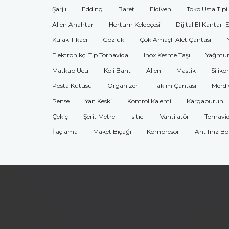
Şarjlı
Edding
Baret
Eldiven
Toko Usta Tipi
Allen Anahtar
Hortum Kelepçesi
Dijital El Kantarı 
Kulak Tıkacı
Gözlük
Çok Amaçlı Alet Çantası
Elektronikçi Tip Tornavida
Inox Kesme Taşı
Yağmur
Matkap Ucu
Koli Bant
Allen
Mastik
Siliko
Posta Kutusu
Organizer
Takım Çantası
Merdi
Pense
Yan Keski
Kontrol Kalemi
Kargaburun
Çekiç
Şerit Metre
Isıtıcı
Vantilatör
Tornavi
İlaçlama
Maket Bıçağı
Kompresör
Antifiriz B