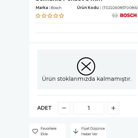
Marka
:
Bosch
(T0222608570086)
Ürün stoklarımızda kalmamıştır.
ADET
Favorilere
Fiyat Düşünce
Ekle
Haber Ver