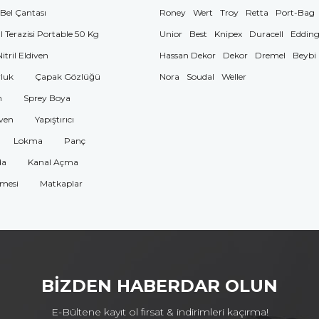
 Bel Çantası
Roney
Wert
Troy
Retta
Port-Bag
El Terazisi Portable 50 Kg
Unior
Best
Knipex
Duracell
Eddin
Nitril Eldiven
Hassan Dekor
Dekor
Dremel
Beybi
luk
Çapak Gözlüğü
Nora
Soudal
Weller
n
Sprey Boya
ven
Yapıştırıcı
Lokma
Panç
da
Kanal Açma
omesi
Matkaplar
BİZDEN HABERDAR OLUN
E-Bültene kayıt ol fırsat & indirimleri kaçırma!