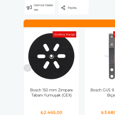
Gelince Haber
Paylaş
Ver
Ücretsiz Kargo
Bosch 150 mm Zımpara
Bosch GUS 9.6
Tabanı Yumuşak (GEX)
Bıça
₺2.465,00
₺3.68