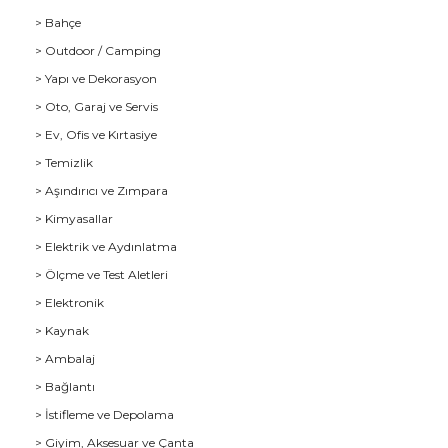
> Bahçe
> Outdoor / Camping
> Yapı ve Dekorasyon
> Oto, Garaj ve Servis
> Ev, Ofis ve Kırtasiye
> Temizlik
> Aşındırıcı ve Zımpara
> Kimyasallar
> Elektrik ve Aydınlatma
u
> Ölçme ve Test Aletleri
> Elektronik
> Kaynak
> Ambalaj
> Bağlantı
> İstifleme ve Depolama
> Giyim, Aksesuar ve Çanta