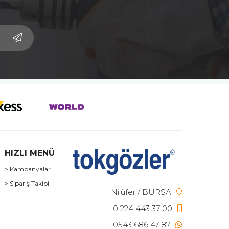
HIZLI MENÜ
> Kampanyalar
> Sipariş Takibi
Nilüfer / BURSA
0 224 443 37 00
0543 686 47 87