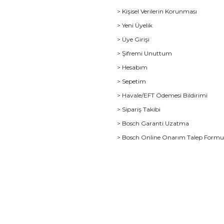
> Kişisel Verilerin Korunması
> Yeni Üyelik
> Üye Girişi
> Şifremi Unuttum
> Hesabım
> Sepetim
> Havale/EFT Ödemesi Bildirimi
> Sipariş Takibi
> Bosch Garanti Uzatma
> Bosch Online Onarım Talep Form