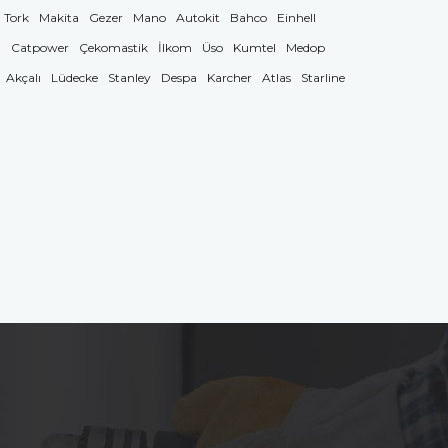
Tork
Makita
Gezer
Mano
Autokit
Bahco
Einhell
g
Catpower
Çekomastik
İlkom
Üso
Kumtel
Medop
Akçalı
Lüdecke
Stanley
Despa
Karcher
Atlas
Starline