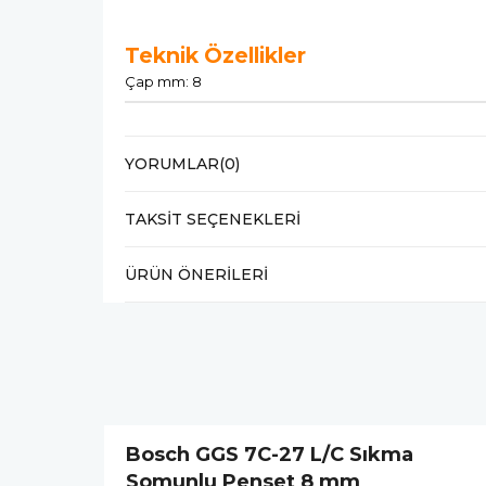
Teknik Özellikler
Çap mm: 8
YORUMLAR
(0)
TAKSIT SEÇENEKLERI
ÜRÜN ÖNERILERI
Bosch GGS 7C-27 L/C Sıkma
Somunlu Penset 8 mm