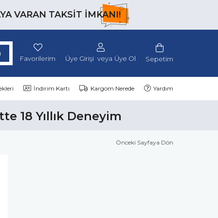
AYA VARAN TAKSİT İMKANI!
Favorilerim
Üye Girişi
Üye Ol
Sepetim
kleri
İndirim Kartı
Kargom Nerede
Yardım
tte 18 Yıllık Deneyim
Önceki Sayfaya Dön