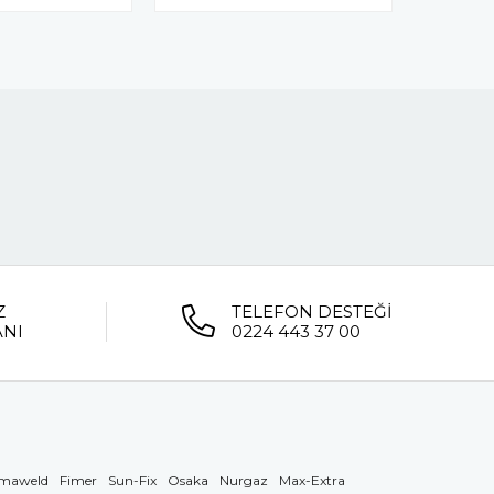
Z
TELEFON DESTEĞİ
ANI
0224 443 37 00
maweld
Fimer
Sun-Fix
Osaka
Nurgaz
Max-Extra