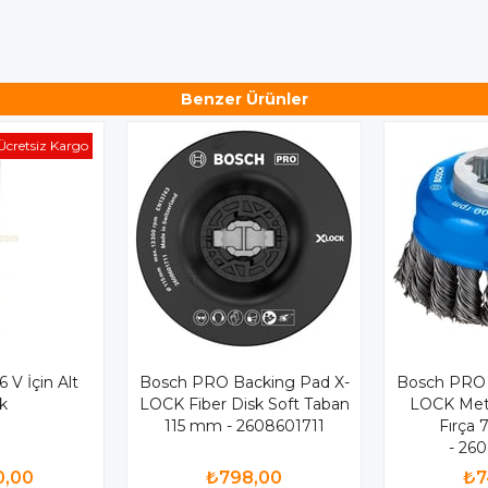
Benzer Ürünler
Ücretsiz Kargo
 V İçin Alt
Bosch PRO Backing Pad X-
Bosch PRO 
k
LOCK Fiber Disk Soft Taban
LOCK Meta
115 mm - 2608601711
Fırça
- 26
0,00
₺798,00
₺7