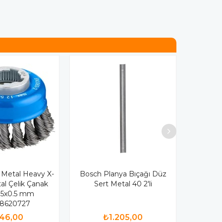
Metal Heavy X-
Bosch Planya Bıçağı Düz
l Çelik Çanak
Sert Metal 40 2'li
 75x0.5 mm
08620727
46,00
₺1.205,00