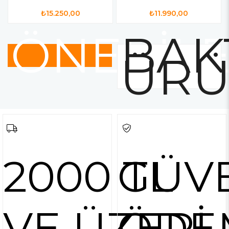
₺15.250,00
₺11.990,00
ÖNERİL
BAK
ÜRÜ
2000 TL
GÜV
VE ÜZERİ
ÖDE