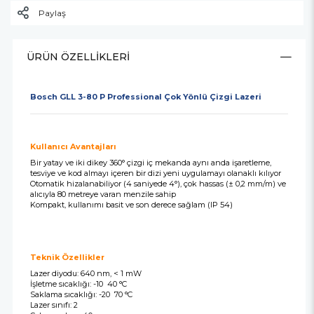
Paylaş
ÜRÜN ÖZELLIKLERI
Bosch GLL 3-80 P Professional Çok Yönlü Çizgi Lazeri
Kullanıcı Avantajları
Bir yatay ve iki dikey 360° çizgi iç mekanda aynı anda işaretleme,
tesviye ve kod almayı içeren bir dizi yeni uygulamayı olanaklı kılıyor
Otomatik hizalanabiliyor (4 saniyede 4°), çok hassas (± 0,2 mm/m) ve
alıcıyla 80 metreye varan menzile sahip
Kompakt, kullanımı basit ve son derece sağlam (IP 54)
Teknik Özellikler
Lazer diyodu: 640 nm, < 1 mW
İşletme sıcaklığı: -10  40 °C
Saklama sıcaklığı: -20  70 °C
Lazer sınıfı: 2