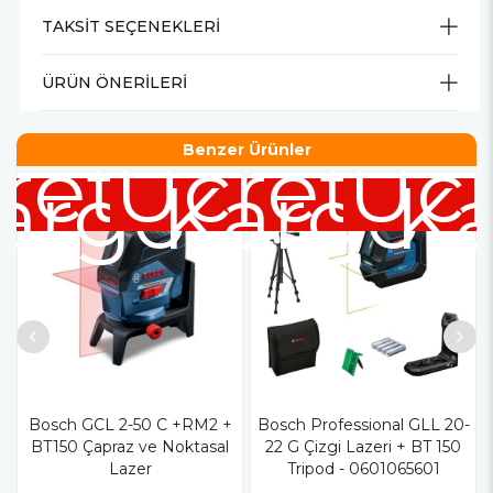
TAKSIT SEÇENEKLERI
ÜRÜN ÖNERILERI
retsiz
Ücretsiz
Ücr
Benzer Ürünler
argo
Kargo
K
Bosch GCL 2-50 C +RM2 +
Bosch Professional GLL 20-
BT150 Çapraz ve Noktasal
22 G Çizgi Lazeri + BT 150
Lazer
Tripod - 0601065601