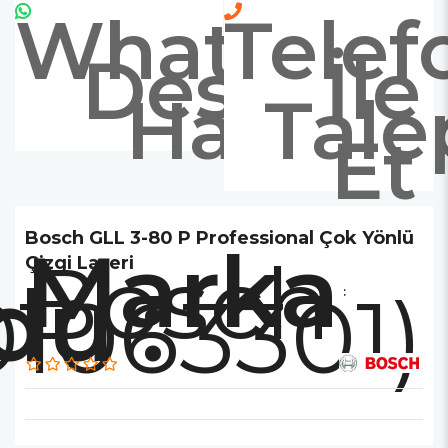
Whatsapp
Telef
Destek
İle
Hattı
Tale
Et
Bosch GLL 3-80 P Professional Çok Yönlü
Marka
Bosch
Çizgi Lazeri
1063301)
: