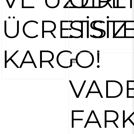
ÜCRETSİZ
SİST
KARGO!
VAD
FARK