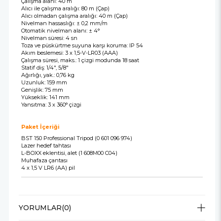
Çalışma alanı: 40 m
Alıcı ile çalışma aralığı: 80 m (Çap)
Alıcı olmadan çalışma aralığı: 40 m (Çap)
Nivelman hassaslığı: ± 0,2 mm/m
Otomatik nivelman alanı: ± 4°
Nivelman süresi: 4 sn
Toza ve püskürtme suyuna karşı koruma: IP 54
Akım beslemesi: 3 x 1,5-V-LR03 (AAA)
Çalışma süresi, maks.: 1 çizgi modunda 18 saat
Statif diş: 1/4", 5/8"
Ağırlığı, yak.: 0,76 kg
Uzunluk: 159 mm
Genişlik: 75 mm
Yükseklik: 141 mm
Yansıtma: 3 x 360° çizgi
Paket İçeriği
BST 150 Professional Tripod (0 601 096 974)
Lazer hedef tahtası
L-BOXX eklentisi, alet (1 608M00 C04)
Muhafaza çantası
4 x 1,5 V LR6 (AA) pil
YORUMLAR
(0)