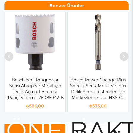
Benzer Ürünler
Bosch Yeni Progressor
Bosch Power Change Plus
Serisi Ahşap ve Metal için
Special Serisi Metal Ve Inox
Delik Açma Testeresi
Delik Açma Testereleri için
(Panç) 51 mm - 2608594218
Merkezleme Ucu HSS-Co
65 mm - 2608594257
₺586,00
₺535,00
ÖNERİLE
BAKT