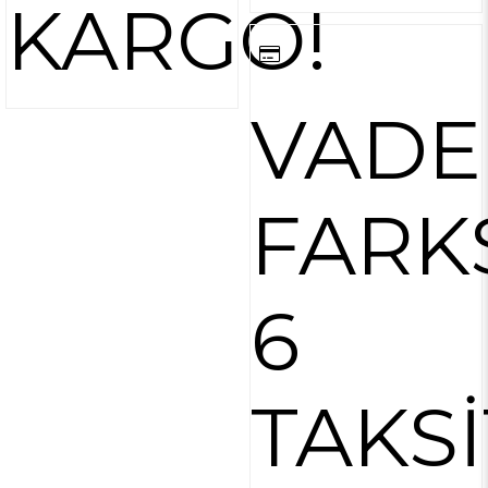
KARGO!
VADE
FARK
6
TAKSİ