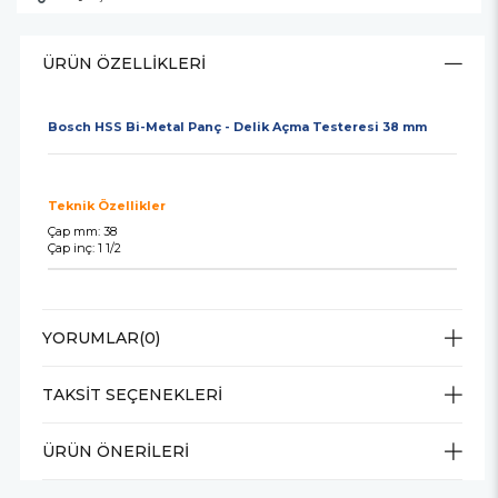
ÜRÜN ÖZELLIKLERI
Bosch HSS Bi-Metal Panç - Delik Açma Testeresi 38 mm
Teknik Özellikler
Çap mm: 38
Çap inç: 1 1/2
YORUMLAR
(0)
TAKSIT SEÇENEKLERI
ÜRÜN ÖNERILERI