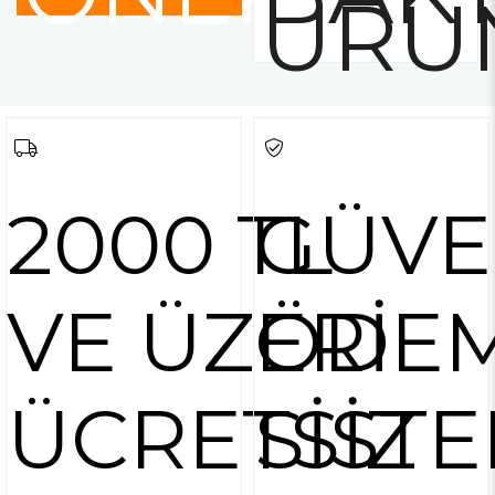
ÜRÜ
2000 TL
GÜVE
VE ÜZERİ
ÖDE
ÜCRETSİZ
SİSTE