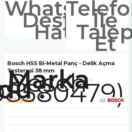
Whatsapp
Telef
Destek
İle
Hattı
Tale
Et
Bosch HSS Bi-Metal Panç - Delik Açma
Marka
Bosch
Testeresi 38 mm
:
08580479)