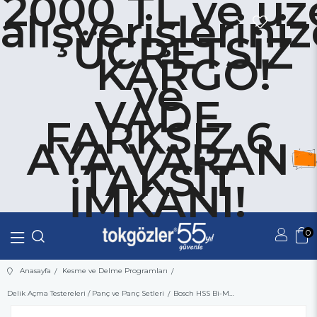
2000 TL ve üz
alışverişlerini
ÜCRETSİZ
KARGO!
ve
VADE
FARKSIZ 6
AYA VARAN
TAKSİT
İMKANI!
0
Üye Girişi
Üye Ol
Anasayfa
Kesme ve Delme Programları
Delik Açma Testereleri / Panç ve Panç Setleri
Bosch HSS Bi-Metal Panç - Delik Açma Testeresi 38 mm