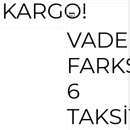
KARGO!
VADE
FARK
6
TAKSİ