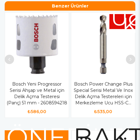
Benzer Ürünler
Üc
K
Bosch Yeni Progressor
Bosch Power Change Plus
Serisi Ahşap ve Metal için
Special Serisi Metal Ve Inox
Delik Açma Testeresi
Delik Açma Testereleri için
(Panç) 51 mm - 2608594218
Merkezleme Ucu HSS-Co
65 mm - 2608594257
₺586,00
₺535,00
ÖNERİLE
BAKT