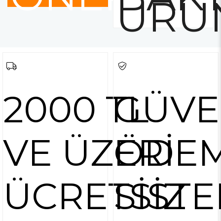
ÜRÜ
2000 TL
GÜVE
VE ÜZERİ
ÖDE
ÜCRETSİZ
SİSTE