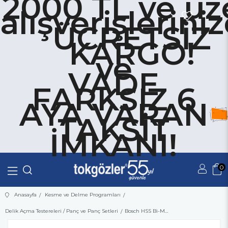
2000 TL ve üz
alışverişlerini
ÜCRETSİZ
KARGO!
ve
VADE
FARKSIZ 6
AYA VARAN
TAKSİT
İMKANI!
0
Üye Girişi
Üye Ol
Anasayfa
Kesme ve Delme Programları
Delik Açma Testereleri / Panç ve Panç Setleri
Bosch HSS Bi-Metal Panç - Delik Açma Testeresi 86 mm