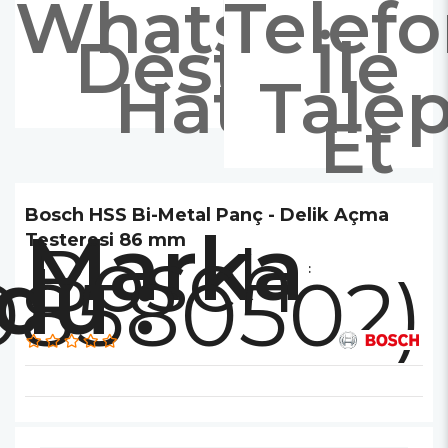
Whatsapp
Telef
Destek
İle
Hattı
Tale
Et
Bosch HSS Bi-Metal Panç - Delik Açma
Marka
Bosch
Testeresi 86 mm
:
08580502)