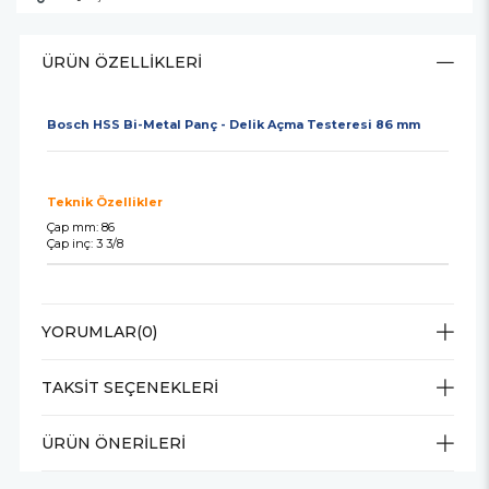
ÜRÜN ÖZELLIKLERI
Bosch HSS Bi-Metal Panç - Delik Açma Testeresi 86 mm
Teknik Özellikler
Çap mm: 86
Çap inç: 3 3/8
YORUMLAR
(0)
TAKSIT SEÇENEKLERI
ÜRÜN ÖNERILERI