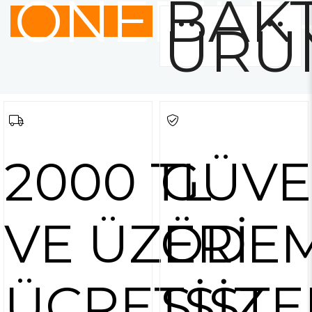
ÖNERİLE
BAKT
ÜRÜ
2000 TL
GÜVE
VE ÜZERİ
ÖDE
ÜCRETSİZ
SİSTE