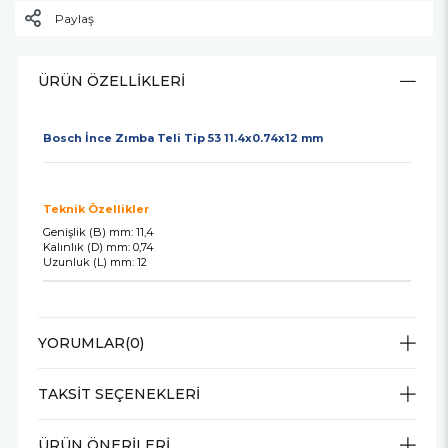
Paylaş
ÜRÜN ÖZELLIKLERI
Bosch İnce Zımba Teli Tip 53 11.4x0.74x12 mm
Teknik Özellikler
Genişlik (B) mm: 11,4
Kalınlık (D) mm: 0,74
Uzunluk (L) mm: 12
YORUMLAR
(0)
TAKSIT SEÇENEKLERI
ÜRÜN ÖNERILERI