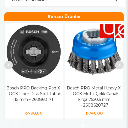
Benzer Ürünler
Üc
K
Bosch PRO Backing Pad X-
Bosch PRO Metal Heavy X-
LOCK Fiber Disk Soft Taban
LOCK Metal Çelik Çanak
115 mm - 2608601711
Fırça 75x0.5 mm
- 2608620727
₺798,00
₺746,00