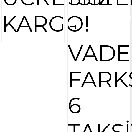
KARGO!
VADE
FARK
6
TAKSİ