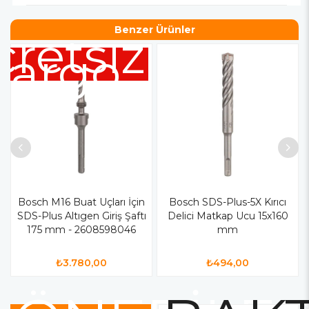
Benzer Ürünler
cretsiz
Kargo
Bosch M16 Buat Uçları İçin
Bosch SDS-Plus-5X Kırıcı
SDS-Plus Altıgen Giriş Şaftı
Delici Matkap Ucu 15x160
175 mm - 2608598046
mm
₺3.780,00
₺494,00