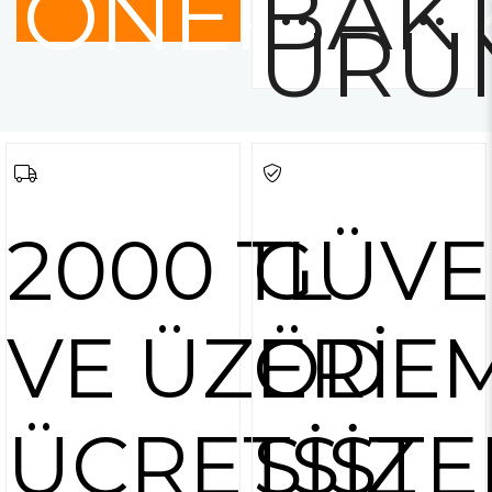
ÖNERİLE
BAKT
ÜRÜ
2000 TL
GÜVE
VE ÜZERİ
ÖDE
ÜCRETSİZ
SİSTE