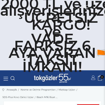
2000 TL ve üz
alışverişlerini
ÜCRETSİZ
KARGO!
ve
VADE
FARKSIZ 6
AYA VARAN
TAKSİT
İMKANI!
0
Üye Girişi
Üye Ol
Anasayfa
Kesme ve Delme Programları
Matkap Uçları
SDS-Plus Kırıcı Delici Uçlar
Bosch M16 Buat Uçları İçin SDS-Plus Altıgen Giriş Şaftı 340 mm