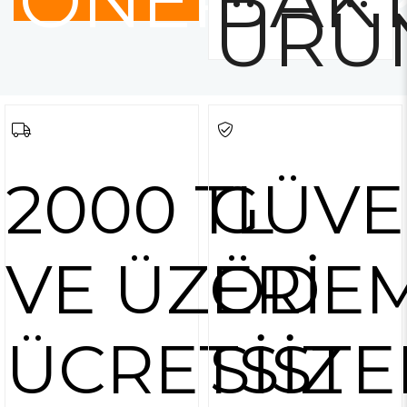
ÖNERİLE
BAKT
ÜRÜ
2000 TL
GÜVE
VE ÜZERİ
ÖDE
ÜCRETSİZ
SİSTE