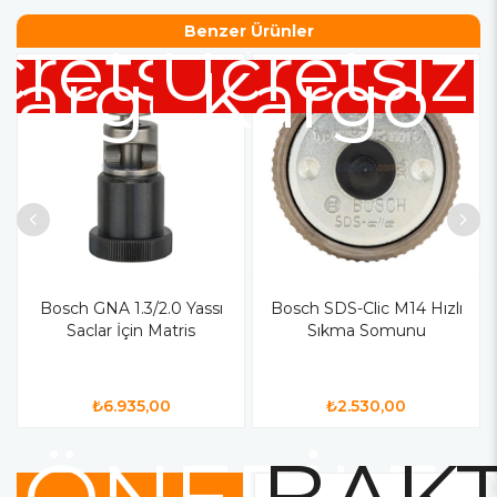
Benzer Ürünler
cretsiz
Ücretsiz
Kargo
Kargo
Bosch GNA 1.3/2.0 Yassı
Bosch SDS-Clic M14 Hızlı
Saclar İçin Matris
Sıkma Somunu
₺6.935,00
₺2.530,00