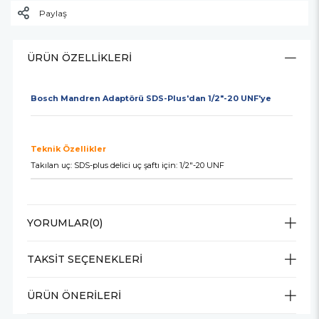
Paylaş
ÜRÜN ÖZELLIKLERI
Bosch Mandren Adaptörü SDS-Plus'dan 1/2"-20 UNF'ye
Teknik Özellikler
Takılan uç: SDS-plus delici uç şaftı için: 1/2"-20 UNF
YORUMLAR
(0)
TAKSIT SEÇENEKLERI
ÜRÜN ÖNERILERI