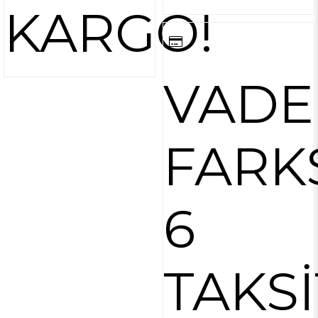
KARGO!
VADE
FARK
6
TAKSİ