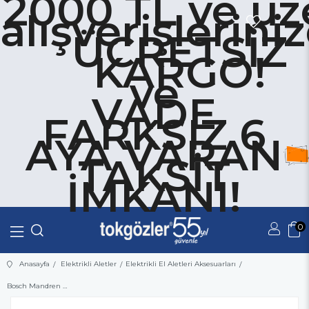
2000 TL ve üz
alışverişlerini
ÜCRETSİZ
KARGO!
ve
VADE
FARKSIZ 6
AYA VARAN
TAKSİT
İMKANI!
0
Üye Girişi
Üye Ol
Anasayfa
Elektrikli Aletler
Elektrikli El Aletleri Aksesuarları
Bosch Mandren Adaptörü SDS-Plus'dan 1/2''-20 UNF'ye